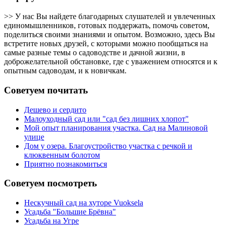
>> У нас Вы найдете благодарных слушателей и увлеченных
единомышленников, готовых поддержать, помочь советом,
поделиться своими знаниями и опытом. Возможно, здесь Вы
встретите новых друзей, с которыми можно пообщаться на
самые разные темы о садоводстве и дачной жизни, в
доброжелательной обстановке, где с уважением относятся и к
опытным садоводам, и к новичкам.
Советуем почитать
Дешево и сердито
Малоуходный сад или "сад без лишних хлопот"
Мой опыт планирования участка. Сад на Малиновой
улице
Дом у озера. Благоустройство участка с речкой и
клюквенным болотом
Приятно познакомиться
Советуем посмотреть
Нескучный сад на хуторе Vuoksela
Усадьба "Большие Брёвна"
Усадьба на Угре