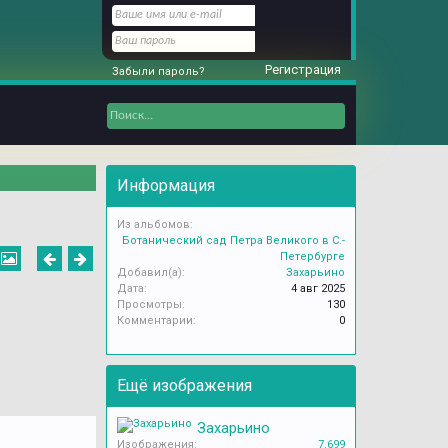
Регистрация
Забыли пароль?
Информация
Из альбомов:
Ботанический сад Петра Великого в С.-
Петербурге
Добавил(а):
Захарьино
Дата:
4 авг 2025
Просмотры:
130
Комментарии:
0
Ещё изображения
Захарьино
Изображения:
7.699