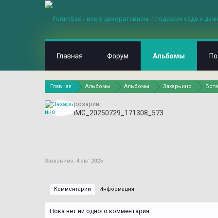
Главная
Форум
Альбомы
По
Главная
Альбомы
Альбомы
Захарьино
Бота
розарий
IMG_20250729_171308_573
Захарьино
,
4 авг 2025
Комментарии
Информация
Пока нет ни одного комментария.