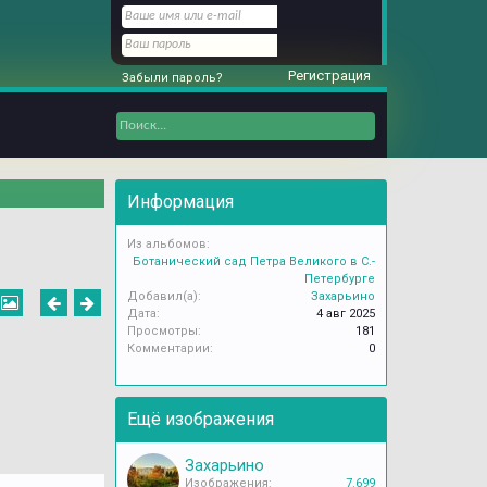
Регистрация
Забыли пароль?
Информация
Из альбомов:
Ботанический сад Петра Великого в С.-
Петербурге
Добавил(а):
Захарьино
Дата:
4 авг 2025
Просмотры:
181
Комментарии:
0
Ещё изображения
Захарьино
Изображения:
7.699