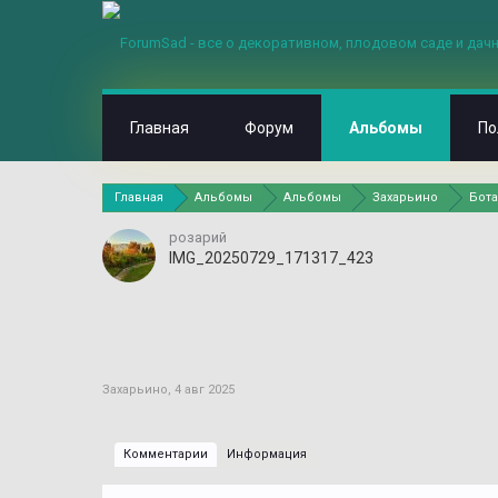
Главная
Форум
Альбомы
По
Главная
Альбомы
Альбомы
Захарьино
Бота
розарий
IMG_20250729_171317_423
Захарьино
,
4 авг 2025
Комментарии
Информация