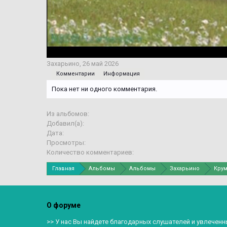
Захарьино
,
26 май 2026
Комментарии
Информация
Пока нет ни одного комментария.
Из альбомов:
Добавил(а):
Дата:
Просмотры:
Количество комментариев:
Главная
Альбомы
Альбомы
Захарьино
Крум
О форуме
>> У нас Вы найдете благодарных слушателей и увлеченн