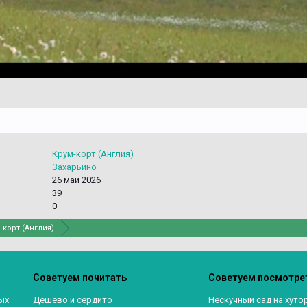
Крум-корт (Англия)
Захарьино
26 май 2026
39
0
-корт (Англия)
Советуем почитать
Советуем посмотре
ых
Дешево и сердито
Нескучный сад на хуто