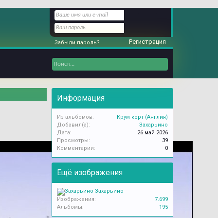
Регистрация
Забыли пароль?
Информация
Из альбомов:
Крум-корт (Англия)
Добавил(а):
Захарьино
Дата:
26 май 2026
Просмотры:
39
Комментарии:
0
Ещё изображения
Захарьино
Изображения:
7.699
Альбомы:
195