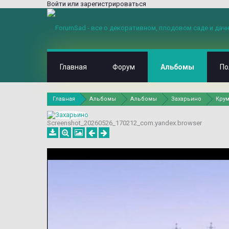
Войти или зарегистрироваться
Главная
Форум
Альбомы
По
Главная
Альбомы
Альбомы
Захарьино
Крум
Screenshot_20260526_170212_com.yandex.browser