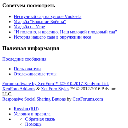
Советуем посмотреть
Нескучный сад на хуторе Vuoksela
Усадьба "Большие Брёвна"
Усадьба на Угре
"И полезно, и красиво. Наш молодой плодовый сад"
История нашего сада в окружении леса
Полезная информация
Последние сообщения
Пользователи
Отслеживаемые темы
Forum software by XenForo™
©2010-2017 XenForo Ltd.
XenForo Add-ons
&
XenForo Styles
™ © 2012-2016 Brivium
LLC.
Responsive Social Sharing Buttons
by
CertForums.com
Russian (RU)
Условия и правила
Обратная связь
Помощь