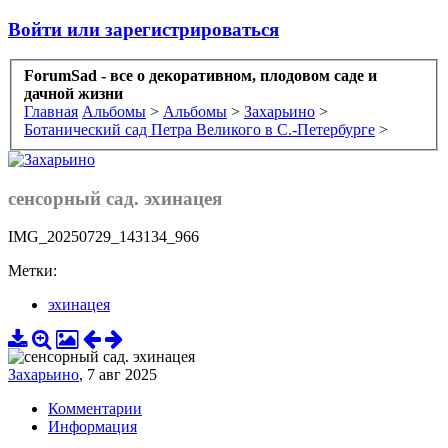
Войти или зарегистрироваться
ForumSad - все о декоративном, плодовом саде и
дачной жизни
Главная
Альбомы
>
Альбомы
>
Захарьино
>
Ботанический сад Петра Великого в С.-Петербурге
>
сенсорный сад. эхинацея
IMG_20250729_143134_966
Метки:
эхинацея
Захарьино
,
7 авг 2025
Комментарии
Информация