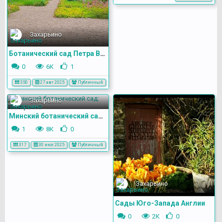
Захарьино
Ботанический сад Петра Великого в С.-Петербурге
0
6К
1
350
27 авг 2025
Публичный
Захарьино
Минский ботанический сад: зоны
1
8К
0
317
30 июл 2025
Публичный
Захарьино
Сады Юго-Запада Англии
0
2К
0