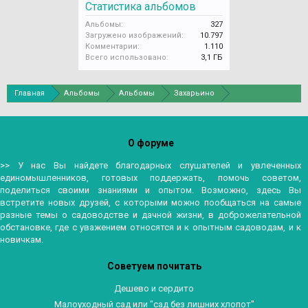
Статистика альбомов
Альбомы:
327
Загружено изображений:
10.797
Комментарии:
1.110
Всего использовано:
3,1 ГБ
Главная
Альбомы
Альбомы
Захарьино
О форуме
>> У нас Вы найдете благодарных слушателей и увлеченных
единомышленников, готовых поддержать, помочь советом,
поделиться своими знаниями и опытом. Возможно, здесь Вы
встретите новых друзей, с которыми можно пообщаться на самые
разные темы о садоводстве и дачной жизни, в доброжелательной
обстановке, где с уважением относятся и к опытным садоводам, и к
новичкам.
Советуем почитать
Дешево и сердито
Малоуходный сад или "сад без лишних хлопот"