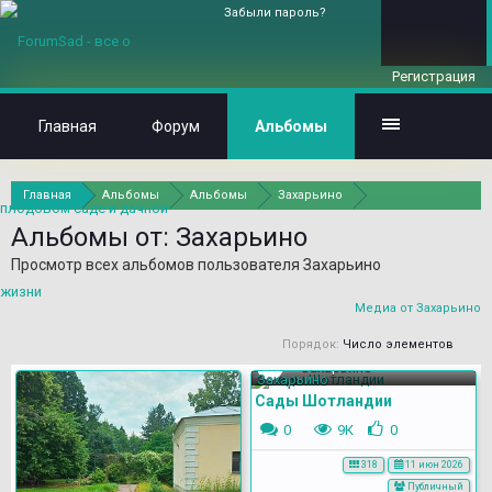
Забыли пароль?
Регистрация
Главная
Форум
Альбомы
Главная
Альбомы
Альбомы
Захарьино
Альбомы от: Захарьино
Просмотр всех альбомов пользователя Захарьино
Медиа от Захарьино
Порядок:
Число элементов
Захарьино
Сады Шотландии
0
9К
0
318
11 июн 2026
Публичный