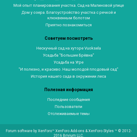
Мой опыт планирования участка. Сад на Малиновой улице
Дом у озера. Благоустройство участка с речкой и
клюквенным болотом
Приятно познакомиться
Советуем посмотреть
Нескучный сад на хуторе Vuoksela
Усадьба "Большие Брёвна"
Усадьба на Угре
"И полезно, и красиво. Наш молодой плодовый сад"
История нашего сада в окружении леса
Полезная информация
Последние сообщения
Пользователи
Отслеживаемые темы
Forum software by XenForo™
XenForo Add-ons
&
XenForo Styles
™ © 2012-
2016 Brivium LLC.