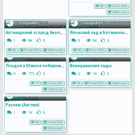
256
13 июн 2026
Публичный
Захарьино
Захарьино
Аптекарский огород биологического факультета МГУ
Японский сад в Ботаническом саду им. Цицина
1
9К
0
0
3К
0
240
30 июл 2025
Публичный
188
05 окт 2025
Публичный
Захарьино
Захарьино
Лондон и Южное побережье
Венецианские сады
0
775
0
0
1К
0
174
13 июн 2026
149
29 май 2026
Публичный
Публичный
Захарьино
Русхем (Англия)
1
1К
0
144
13 июн 2026
Публичный