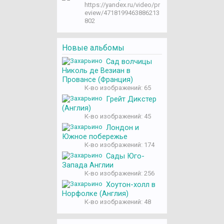
https://yandex.ru/video/pr
eview/4718199463886213
802
Новые альбомы
Сад волчицы
Николь де Везиан в
Провансе (Франция)
К-во изображений: 65
Грейт Дикстер
(Англия)
К-во изображений: 45
Лондон и
Южное побережье
К-во изображений: 174
Сады Юго-
Запада Англии
К-во изображений: 256
Хоутон-холл в
Норфолке (Англия)
К-во изображений: 48