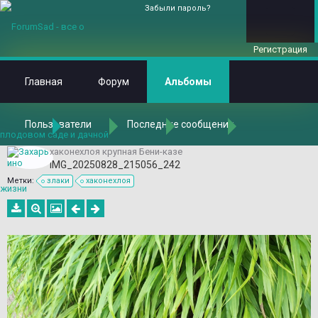
Забыли пароль?
Регистрация
Главная
Форум
Альбомы
Пользователи
Последние сообщения
Главная
Альбомы
Альбомы
Захарьино
БС Петра Великого - Северный двор
хаконехлоя крупная Бени-казе
IMG_20250828_215056_242
Метки:
злаки
хаконехлоя