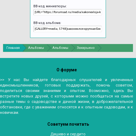
BB-код миниатюры:
BB-код альбома:
Главная
Альбомы
Альбомы
Захарьино
БС Петра Великого - Северный двор
О форуме
>> У нас Вы найдете благодарных слушателей и увлеченных
единомышленников, готовых поддержать, помочь советом,
поделиться своими знаниями и опытом. Возможно, здесь Вы
встретите новых друзей, с которыми можно пообщаться на самые
разные темы о садоводстве и дачной жизни, в доброжелательной
обстановке, где с уважением относятся и к опытным садоводам, и к
новичкам.
Советуем почитать
Дешево и сердито