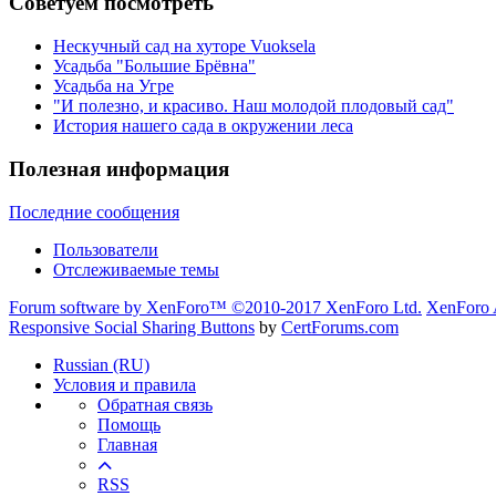
Советуем посмотреть
Нескучный сад на хуторе Vuoksela
Усадьба "Большие Брёвна"
Усадьба на Угре
"И полезно, и красиво. Наш молодой плодовый сад"
История нашего сада в окружении леса
Полезная информация
Последние сообщения
Пользователи
Отслеживаемые темы
Forum software by XenForo™
©2010-2017 XenForo Ltd.
XenForo 
Responsive Social Sharing Buttons
by
CertForums.com
Russian (RU)
Условия и правила
Обратная связь
Помощь
Главная
RSS