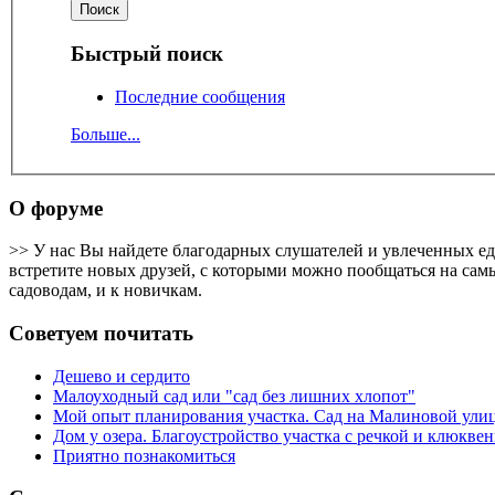
Быстрый поиск
Последние сообщения
Больше...
О форуме
>> У нас Вы найдете благодарных слушателей и увлеченных е
встретите новых друзей, с которыми можно пообщаться на самы
садоводам, и к новичкам.
Советуем почитать
Дешево и сердито
Малоуходный сад или "сад без лишних хлопот"
Мой опыт планирования участка. Сад на Малиновой ули
Дом у озера. Благоустройство участка с речкой и клюкв
Приятно познакомиться