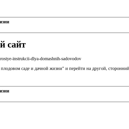
жизни
й сайт
ub-prostye-instrukcii-dlya-domashnih-sadovodov
, плодовом саде и дачной жизни" и перейти на другой, сторонни
жизни