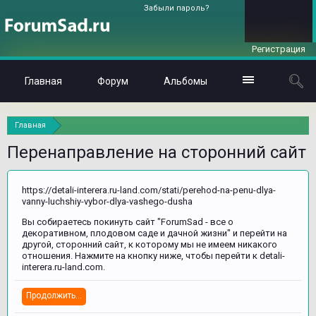
Забыли пароль?
Регистрация
Главная
Форум
Альбомы
Главная
Перенаправление на сторонний сайт
https://detali-interera.ru-land.com/stati/perehod-na-penu-dlya-
vanny-luchshiy-vybor-dlya-vashego-dusha
Вы собираетесь покинуть сайт "ForumSad - все о
декоративном, плодовом саде и дачной жизни" и перейти на
другой, сторонний сайт, к которому мы не имеем никакого
отношения. Нажмите на кнопку ниже, чтобы перейти к detali-
interera.ru-land.com.
Продолжить...