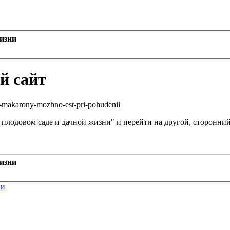
жизни
й сайт
ie-makarony-mozhno-est-pri-pohudenii
, плодовом саде и дачной жизни" и перейти на другой, сторонни
жизни