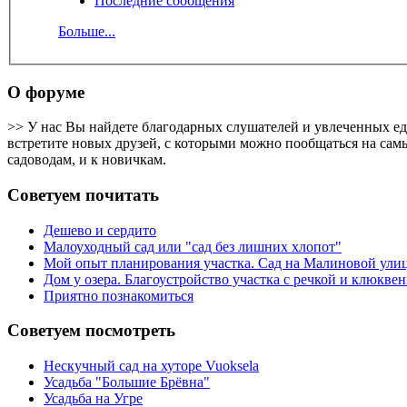
Последние сообщения
Больше...
О форуме
>> У нас Вы найдете благодарных слушателей и увлеченных е
встретите новых друзей, с которыми можно пообщаться на самы
садоводам, и к новичкам.
Советуем почитать
Дешево и сердито
Малоуходный сад или "сад без лишних хлопот"
Мой опыт планирования участка. Сад на Малиновой ули
Дом у озера. Благоустройство участка с речкой и клюкв
Приятно познакомиться
Советуем посмотреть
Нескучный сад на хуторе Vuoksela
Усадьба "Большие Брёвна"
Усадьба на Угре