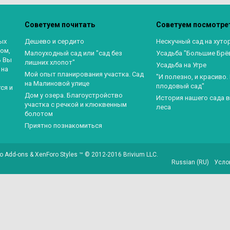
Советуем почитать
Советуем посмотре
ых
Дешево и сердито
Нескучный сад на хуто
ом,
Малоуходный сад или "сад без
Усадьба "Большие Брё
ь Вы
лишних хлопот"
Усадьба на Угре
 на
Мой опыт планирования участка. Сад
"И полезно, и красиво
на Малиновой улице
плодовый сад"
ся и
Дом у озера. Благоустройство
История нашего сада 
участка с речкой и клюквенным
леса
болотом
Приятно познакомиться
o Add-ons
&
XenForo Styles
™ © 2012-2016 Brivium LLC.
Russian (RU)
Усло