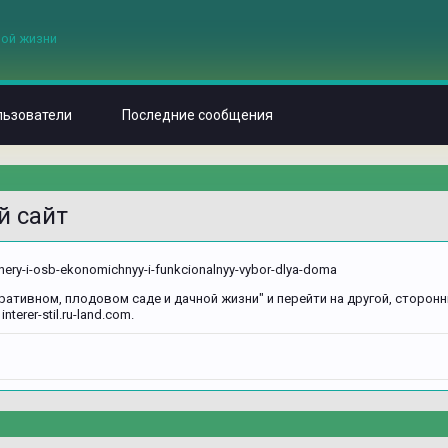
льзователи
Последние сообщения
й сайт
-fanery-i-osb-ekonomichnyy-i-funkcionalnyy-vybor-dlya-doma
ративном, плодовом саде и дачной жизни" и перейти на другой, сторонн
erer-stil.ru-land.com.