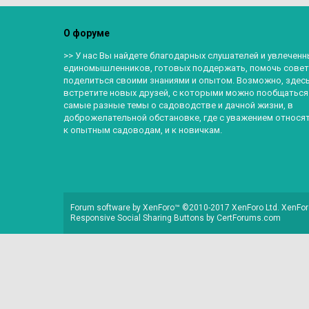
О форуме
>> У нас Вы найдете благодарных слушателей и увлеченн
единомышленников, готовых поддержать, помочь совет
поделиться своими знаниями и опытом. Возможно, здес
встретите новых друзей, с которыми можно пообщаться
самые разные темы о садоводстве и дачной жизни, в
доброжелательной обстановке, где с уважением относят
к опытным садоводам, и к новичкам.
Forum software by XenForo™
©2010-2017 XenForo Ltd.
XenFor
Responsive Social Sharing Buttons
by
CertForums.com