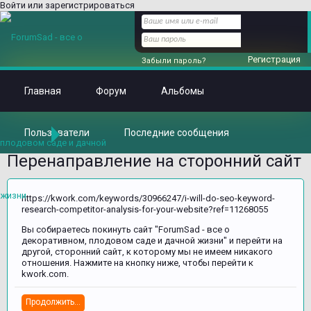
Войти или зарегистрироваться
Регистрация
Забыли пароль?
Главная
Форум
Альбомы
Пользователи
Последние сообщения
Главная
Перенаправление на сторонний сайт
https://kwork.com/keywords/30966247/i-will-do-seo-keyword-
research-competitor-analysis-for-your-website?ref=11268055
Вы собираетесь покинуть сайт "ForumSad - все о
декоративном, плодовом саде и дачной жизни" и перейти на
другой, сторонний сайт, к которому мы не имеем никакого
отношения. Нажмите на кнопку ниже, чтобы перейти к
kwork.com.
Продолжить...