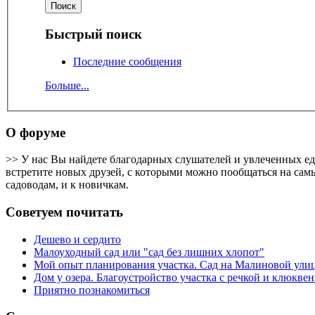
Быстрый поиск
Последние сообщения
Больше...
О форуме
>> У нас Вы найдете благодарных слушателей и увлеченных е
встретите новых друзей, с которыми можно пообщаться на самы
садоводам, и к новичкам.
Советуем почитать
Дешево и сердито
Малоуходный сад или "сад без лишних хлопот"
Мой опыт планирования участка. Сад на Малиновой ули
Дом у озера. Благоустройство участка с речкой и клюкв
Приятно познакомиться