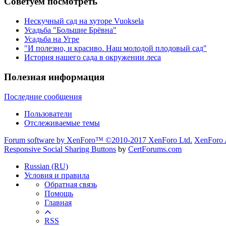
Советуем посмотреть
Нескучный сад на хуторе Vuoksela
Усадьба "Большие Брёвна"
Усадьба на Угре
"И полезно, и красиво. Наш молодой плодовый сад"
История нашего сада в окружении леса
Полезная информация
Последние сообщения
Пользователи
Отслеживаемые темы
Forum software by XenForo™
©2010-2017 XenForo Ltd.
XenForo 
Responsive Social Sharing Buttons
by
CertForums.com
Russian (RU)
Условия и правила
Обратная связь
Помощь
Главная
RSS