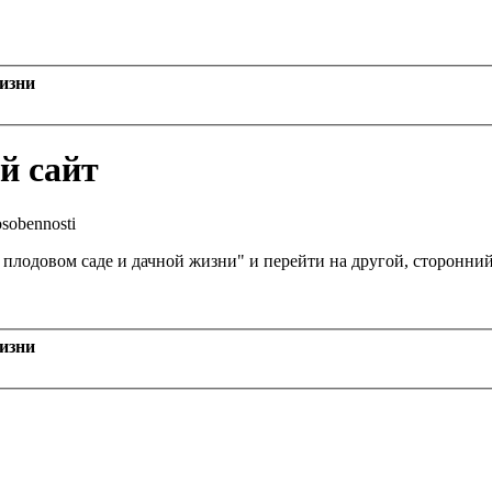
жизни
й сайт
-osobennosti
, плодовом саде и дачной жизни" и перейти на другой, сторонни
жизни