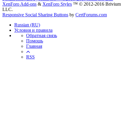
XenForo Add-ons
&
XenForo Styles
™ © 2012-2016 Brivium
LLC.
Responsive Social Sharing Buttons
by
CertForums.com
Russian (RU)
Условия и правила
Обратная связь
Помощь
Главная
RSS