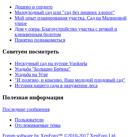
Дешево и сердито
Малоуходный сад или "сад без лишних хлопот"
Мой опыт планирования участка. Сад на Малиновой
улице
Дом у озера. Благоустройство участка с речкой и
клюквенным болотом
Приятно познакомиться
Советуем посмотреть
Нескучный сад на хуторе Vuoksela
Усадьба "Большие Брёвна"
Усадьба на Угре
"И полезно, и красиво. Наш молодой плодовый сад"
История нашего сада в окружении леса
Полезная информация
Последние сообщения
Пользователи
Отслеживаемые темы
Forum software by XenForo™
©2010-2017 XenForo Ltd.