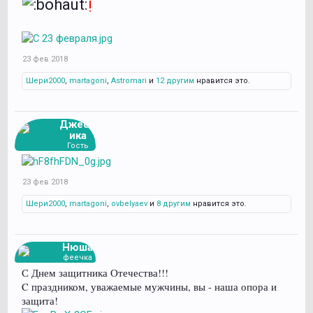
!
23 фев 2018
Шери2000
,
martagoni
,
Astromari
и
12 другим
нравится это.
Джесс
ика
Гость
23 фев 2018
Шери2000
,
martagoni
,
ovbelyaev
и
8 другим
нравится это.
Нюша
феечка
С Днем защитника Отечества!!!
C праздником, уважаемые мужчины, вы - наша опора и
защита!