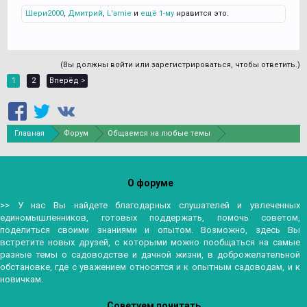
Шери2000
,
Дмитрий
,
L'amie
и
ещё 1-му
нравится это.
(Вы должны войти или зарегистрироваться, чтобы ответить.)
1
2
Вперёд >
Главная
Форум
Общаемся на любые темы
Любимые праздники
О форуме
>> У нас Вы найдете благодарных слушателей и увлеченных
единомышленников, готовых поддержать, помочь советом,
поделиться своими знаниями и опытом. Возможно, здесь Вы
встретите новых друзей, с которыми можно пообщаться на самые
разные темы о садоводстве и дачной жизни, в доброжелательной
обстановке, где с уважением относятся и к опытным садоводам, и к
новичкам.
Советуем почитать