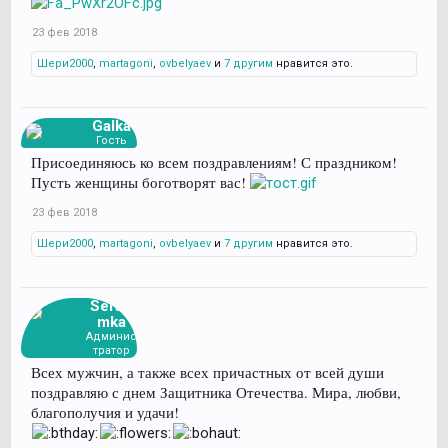
23 фев 2018
Шери2000
,
martagoni
,
ovbelyaev
и
7 другим
нравится это.
Galka
Гость
Присоединяюсь ко всем поздравлениям! С праздником!
Пусть женщины боготворят вас!
23 фев 2018
Шери2000
,
martagoni
,
ovbelyaev
и
7 другим
нравится это.
Serafi
mka
Админис
тратор
Всех мужчин, а также всех причастных от всей души
поздравляю с днем Защитника Отечества. Мира, любви,
благополучия и удачи!