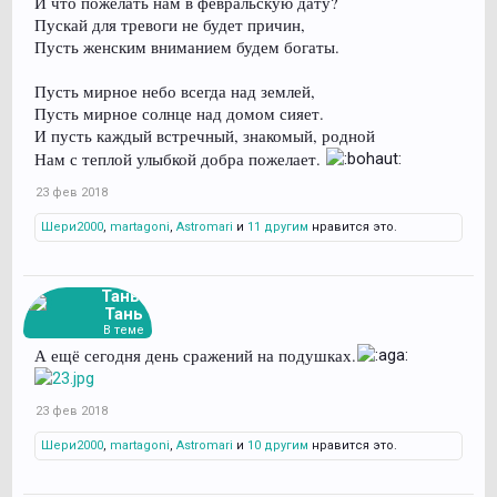
И что пожелать нам в февральскую дату?
Пускай для тревоги не будет причин,
Пусть женским вниманием будем богаты.
Пусть мирное небо всегда над землей,
Пусть мирное солнце над домом сияет.
И пусть каждый встречный, знакомый, родной
Нам с теплой улыбкой добра пожелает.
23 фев 2018
Шери2000
,
martagoni
,
Astromari
и
11 другим
нравится это.
Тань-
Тань
В теме
А ещё сегодня день сражений на подушках.
23 фев 2018
Шери2000
,
martagoni
,
Astromari
и
10 другим
нравится это.