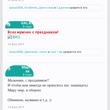
23 фев 2019
Шери2000
,
Serafimka
,
Джессика
и
2 другим
нравится это.
GALAS
В теме
Всех мужчин с праздником!
24 фев 2019
Шери2000
,
Дмитрий
,
L'amie
и
ещё 1-му
нравится это.
Марго
ла
В теме
Мальчики, с праздником!!
И чтобы вам никогда не пришлось нас защищать)
Миру мир, в общем)
Обнимаю, наливаю и т.д. ))
24 фев 2019