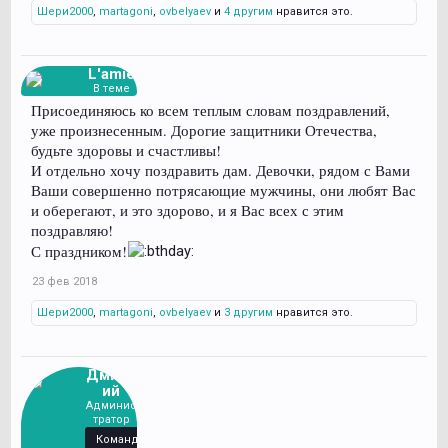
Шери2000
,
martagoni
,
ovbelyaev
и
4 другим
нравится это.
L'amie
В теме
Присоединяюсь ко всем теплым словам поздравлений,
уже произнесенным. Дорогие защитники Отечества,
будьте здоровы и счастливы!
И отдельно хочу поздравить дам. Девочки, рядом с Вами
Ваши совершенно потрясающие мужчины, они любят Вас
и оберегают, и это здорово, и я Вас всех с этим
поздравляю!
С праздником!
23 фев 2018
Шери2000
,
martagoni
,
ovbelyaev
и
3 другим
нравится это.
Дмитр
ий
Админис
тратор
Команда