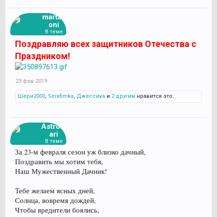
martag
oni
В теме
Поздравляю всех защитников Отечества с
Праздником!
23 фев 2019
Шери2000
,
Serafimka
,
Джессика
и
2 другим
нравится это.
Astrom
ari
В теме
За 23-м февраля сезон уж близко дачный,
Поздравить мы хотим тебя,
Наш Мужественный Дачник!
Тебе желаем ясных дней,
Солнца, вовремя дождей,
Чтобы вредители боялись,