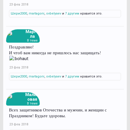
23 фев 2018
Шери2000
,
martagoni
,
ovbelyaev
и
7 другим
нравится это.
Марго
ла
В теме
Поздравляю!
И чтоб вам никогда не пришлось нас защищать!
23 фев 2018
Шери2000
,
martagoni
,
ovbelyaev
и
7 другим
нравится это.
Малин
овая
В теме
Всех защитников Отечества и мужчин, и женщин с
Праздником! Будьте здоровы.
23 фев 2018