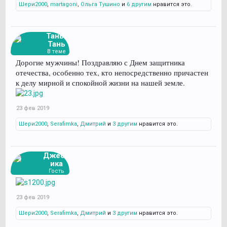
Шери2000
,
martagoni
,
Ольга Тушино
и
6 другим
нравится это.
Тань-
Тань
В теме
Дорогие мужчины! Поздравляю с Днем защитника
отечества, особенно тех, кто непосредственно причастен
к делу мирной и спокойной жизни на нашей земле.
23 фев 2019
Шери2000
,
Serafimka
,
Дмитрий
и
3 другим
нравится это.
Джесс
ика
Гость
23 фев 2019
Шери2000
,
Serafimka
,
Дмитрий
и
3 другим
нравится это.