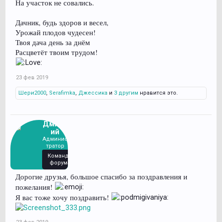
На участок не совались.
Дачник, будь здоров и весел,
Урожай плодов чудесен!
Твоя дача день за днём
Расцветёт твоим трудом!
23 фев 2019
Шери2000
,
Serafimka
,
Джессика
и
3 другим
нравится это.
Дмитр
ий
Админис
тратор
Команда
форума
Дорогие друзья, большое спасибо за поздравления и
пожелания!
Я вас тоже хочу поздравить!