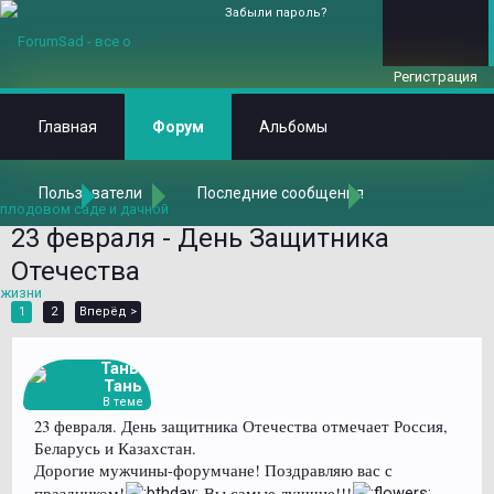
Забыли пароль?
Регистрация
Главная
Форум
Альбомы
Пользователи
Последние сообщения
Главная
Форум
Общаемся на любые темы
Любимые праздники
23 февраля - День Защитника
Отечества
1
2
Вперёд >
Тань-
Тань
В теме
23 февраля. День защитника Отечества отмечает Россия,
Беларусь и Казахстан.
Дорогие мужчины-форумчане! Поздравляю вас с
праздником!
Вы самые лучшие!!!