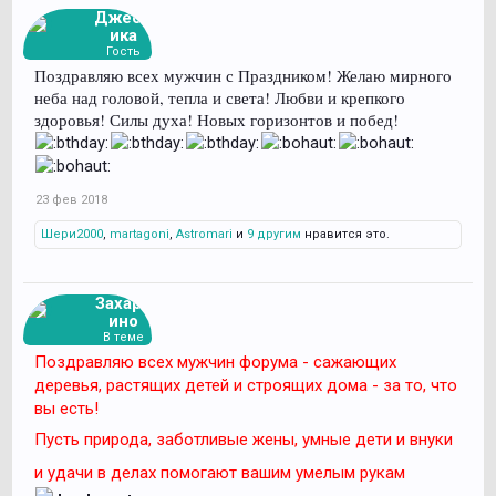
Джесс
ика
Гость
Поздравляю всех мужчин с Праздником! Желаю мирного
неба над головой, тепла и света! Любви и крепкого
здоровья! Силы духа! Новых горизонтов и побед!
23 фев 2018
Шери2000
,
martagoni
,
Astromari
и
9 другим
нравится это.
Захарь
ино
В теме
Поздравляю всех мужчин форума - сажающих
деревья, растящих детей и строящих дома - за то, что
вы есть!
Пусть природа, заботливые жены, умные дети и внуки
и удачи в делах помогают вашим умелым рукам