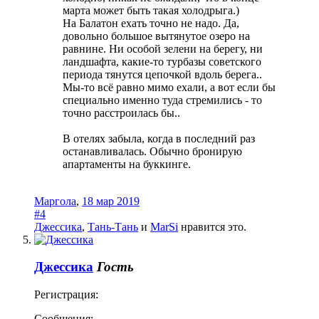
марта может быть такая холодрыга.)
На Балатон ехать точно не надо. Да,
довольно большое вытянутое озеро на
равнине. Ни особой зелени на берегу, ни
ландшафта, какие-то турбазы советского
периода тянутся цепочкой вдоль берега..
Мы-то всё равно мимо ехали, а вот если бы
специально именно туда стремились - то
точно расстроилась бы..
В отелях забыла, когда в последний раз
останавливалась. Обычно бронирую
апартаменты на буккинге.
Маргола
,
18 мар 2019
#4
Джессика
,
Тань-Тань
и
MarSi
нравится это.
Джессика
Гость
Регистрация:
Сообщения: