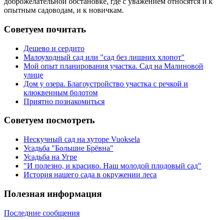
доброжелательной обстановке, где с уважением относятся и к
опытным садоводам, и к новичкам.
Советуем почитать
Дешево и сердито
Малоуходный сад или "сад без лишних хлопот"
Мой опыт планирования участка. Сад на Малиновой
улице
Дом у озера. Благоустройство участка с речкой и
клюквенным болотом
Приятно познакомиться
Советуем посмотреть
Нескучный сад на хуторе Vuoksela
Усадьба "Большие Брёвна"
Усадьба на Угре
"И полезно, и красиво. Наш молодой плодовый сад"
История нашего сада в окружении леса
Полезная информация
Последние сообщения