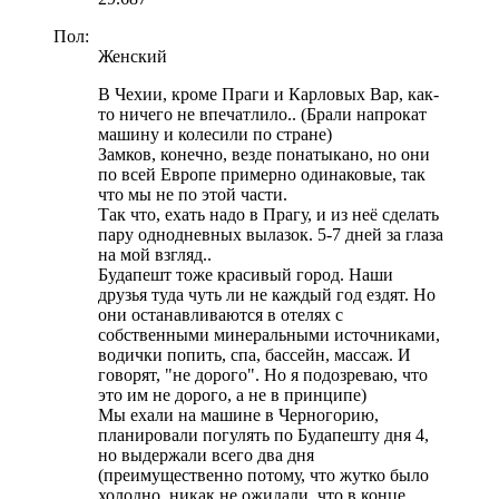
Пол:
Женский
В Чехии, кроме Праги и Карловых Вар, как-
то ничего не впечатлило.. (Брали напрокат
машину и колесили по стране)
Замков, конечно, везде понатыкано, но они
по всей Европе примерно одинаковые, так
что мы не по этой части.
Так что, ехать надо в Прагу, и из неё сделать
пару однодневных вылазок. 5-7 дней за глаза
на мой взгляд..
Будапешт тоже красивый город. Наши
друзья туда чуть ли не каждый год ездят. Но
они останавливаются в отелях с
собственными минеральными источниками,
водички попить, спа, бассейн, массаж. И
говорят, "не дорого". Но я подозреваю, что
это им не дорого, а не в принципе)
Мы ехали на машине в Черногорию,
планировали погулять по Будапешту дня 4,
но выдержали всего два дня
(преимущественно потому, что жутко было
холодно, никак не ожидали, что в конце