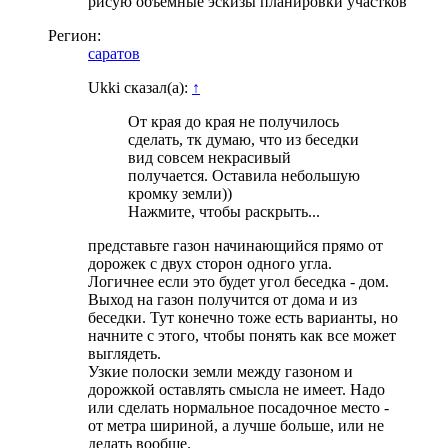
рисую объемные эскизы планировки участков
Регион:
саратов
Ukki сказал(а):
↑
От края до края не получилось
сделать, тк думаю, что из беседки
вид совсем некрасивый
получается. Оставила небольшую
кромку земли))
Нажмите, чтобы раскрыть...
представьте газон начинающийся прямо от
дорожек с двух сторон одного угла.
Логичнее если это будет угол беседка - дом.
Выход на газон получится от дома и из
беседки. Тут конечно тоже есть варианты, но
начните с этого, чтобы понять как все может
выглядеть.
Узкие полоски земли между газоном и
дорожкой оставлять смысла не имеет. Надо
или сделать нормальное посадочное место -
от метра шириной, а лучше больше, или не
делать вообще.