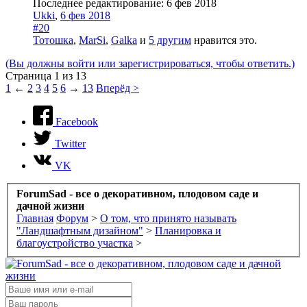
Последнее редактирование:
6 фев 2018
Ukki
,
6 фев 2018
#20
Тотошка
,
MarSi
,
Galka
и
5 другим
нравится это.
(Вы должны войти или зарегистрироваться, чтобы ответить.)
Страница 1 из 13
1
←
2
3
4
5
6
→
13
Вперёд >
Facebook
Twitter
VK
ForumSad - все о декоративном, плодовом саде и
дачной жизни
Главная
Форум
>
О том, что принято называть
"Ландшафтным дизайном"
>
Планировка и
благоустройство участка
>