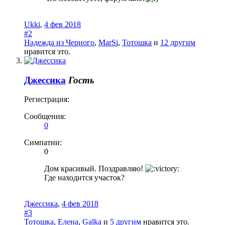
Ukki
,
4 фев 2018
#2
Надежда из Черного
,
MarSi
,
Тотошка
и
12 другим
нравится это.
Джессика
Гость
Регистрация:
Сообщения:
0
Симпатии:
0
Дом красивый. Поздравляю!
Где находится участок?
Джессика
,
4 фев 2018
#3
Тотошка
,
Елена
,
Galka
и
5 другим
нравится это.