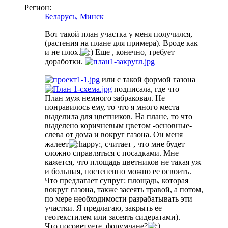
Регион:
Беларусь, Минск
Вот такой план участка у меня получился,
(растения на плане для примера). Вроде как
и не плох.
Еще , конечно, требует
доработки.
или с такой формой газона
подписала, где что
План муж немного забраковал. Не
понравилось ему, то что я много места
выделила для цветников. На плане, то что
выделено коричневым цветом -основные-
слева от дома и вокруг газона. Он меня
жалеет
, считает , что мне будет
сложно справляться с посадками. Мне
кажется, что площадь цветников не такая уж
и большая, постепенно можно ее освоить.
Что предлагает супруг: площадь, которая
вокруг газона, также засеять травой, а потом,
по мере необходимости разрабатывать эти
участки. Я предлагаю, закрыть ее
геотекстилем или засеять сидератами).
Что посоветуете, форумчане?