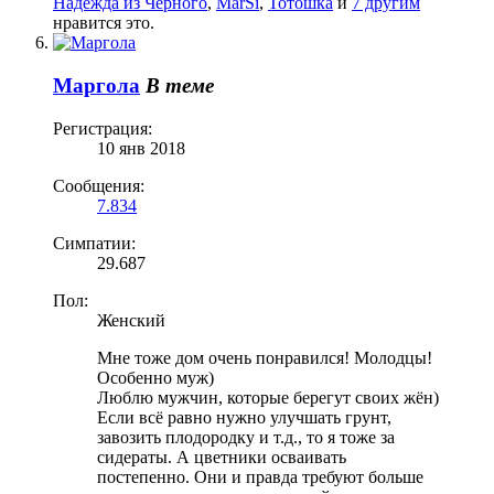
Надежда из Черного
,
MarSi
,
Тотошка
и
7 другим
нравится это.
Маргола
В теме
Регистрация:
10 янв 2018
Сообщения:
7.834
Симпатии:
29.687
Пол:
Женский
Мне тоже дом очень понравился! Молодцы!
Особенно муж)
Люблю мужчин, которые берегут своих жён)
Если всё равно нужно улучшать грунт,
завозить плодородку и т.д., то я тоже за
сидераты. А цветники осваивать
постепенно. Они и правда требуют больше