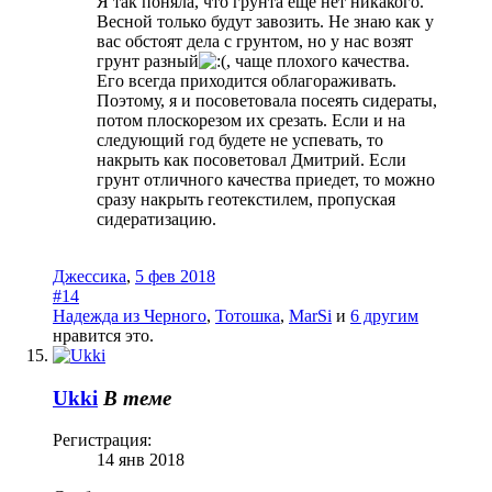
Я так поняла, что грунта еще нет никакого.
Весной только будут завозить. Не знаю как у
вас обстоят дела с грунтом, но у нас возят
грунт разный
, чаще плохого качества.
Его всегда приходится облагораживать.
Поэтому, я и посоветовала посеять сидераты,
потом плоскорезом их срезать. Если и на
следующий год будете не успевать, то
накрыть как посоветовал Дмитрий. Если
грунт отличного качества приедет, то можно
сразу накрыть геотекстилем, пропуская
сидератизацию.
Джессика
,
5 фев 2018
#14
Надежда из Черного
,
Тотошка
,
MarSi
и
6 другим
нравится это.
Ukki
В теме
Регистрация:
14 янв 2018