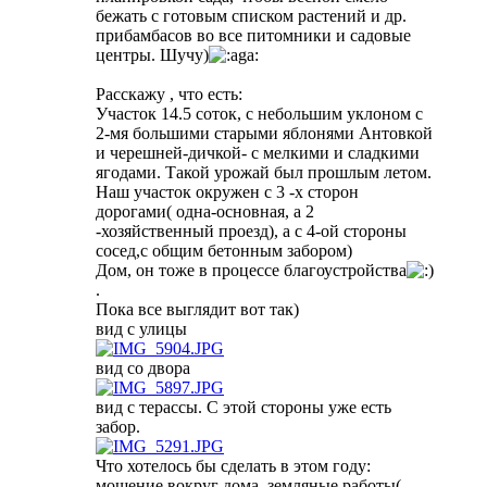
бежать с готовым списком растений и др.
прибамбасов во все питомники и садовые
центры. Шучу)
Расскажу , что есть:
Участок 14.5 соток, с небольшим уклоном с
2-мя большими старыми яблонями Антовкой
и черешней-дичкой- с мелкими и сладкими
ягодами. Такой урожай был прошлым летом.
Наш участок окружен с 3 -х сторон
дорогами( одна-основная, а 2
-хозяйственный проезд), а с 4-ой стороны
сосед,с общим бетонным забором)
Дом, он тоже в процессе благоустройства
.
Пока все выглядит вот так)
вид с улицы
вид со двора
вид с терассы. С этой стороны уже есть
забор.
Что хотелось бы сделать в этом году:
мощение вокруг дома, земляные работы(