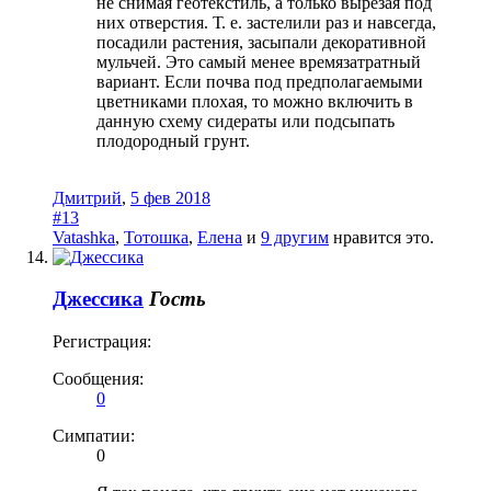
не снимая геотекстиль, а только вырезая под
них отверстия. Т. е. застелили раз и навсегда,
посадили растения, засыпали декоративной
мульчей. Это самый менее времязатратный
вариант. Если почва под предполагаемыми
цветниками плохая, то можно включить в
данную схему сидераты или подсыпать
плодородный грунт.
Дмитрий
,
5 фев 2018
#13
Vatashka
,
Тотошка
,
Елена
и
9 другим
нравится это.
Джессика
Гость
Регистрация:
Сообщения:
0
Симпатии:
0