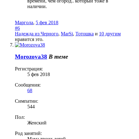
времени, чем огород.. который тоже в
наличии.
Маргола
,
5 фев 2018
#6
Надежда из Черного
,
MarSi
,
Тотошка
и
10 другим
нравится это.
Morozova38
В теме
Регистрация:
5 фев 2018
Сообщения:
68
Симпатии:
544
Пол:
Женский
Род занятий:
Мама троих детей