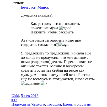
Регион:
Беларусь, Минск
Джессика сказал(а):
↑
Как раз получится выполнить
пожелание мужа.
Нажмите, чтобы раскрыть...
Ага) озвучила сегодня ему идею про
сидераты, согласился))
Я предложить то предложила, но сама еще
до конца не продумала, что мне дальше с
ними (сидертами) делать. Перекапывать не
очень-то хочется. Можно плоскорезом
срезать и оставить стебли на земле как
мульчу. А потом, следующей весной, если
еще не возьмусь за этот участок, снова сеять?
Ukki
,
5 фев 2018
#12
Надежда из Черного
,
Тотошка
,
Елена
и
6 другим