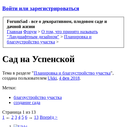
Войти или зарегистрироваться
ForumSad - все о декоративном, плодовом саде и
дачной жизни
Главная
Форум
>
О том, что принято называть
"Ландшафтным дизайном"
>
Планировка и
благоустройство участка
>
Сад на Успенской
Тема в разделе "
Планировка и благоустройство участка
",
создана пользователем
Ukki
,
4 фев 2018
.
Метки:
благоустройство участка
создание сада
Страница 1 из 13
1
←
2
3
4
5
6
→
13
Вперёд >