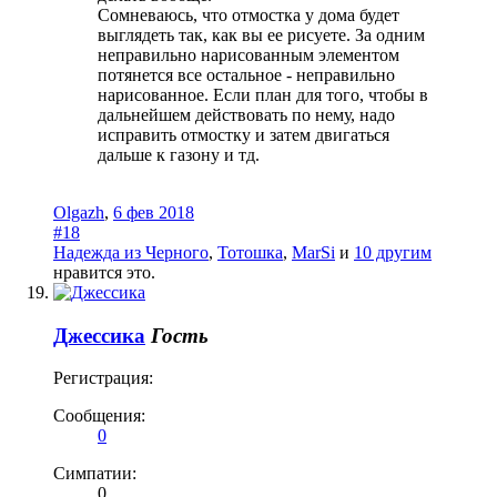
Сомневаюсь, что отмостка у дома будет
выглядеть так, как вы ее рисуете. За одним
неправильно нарисованным элементом
потянется все остальное - неправильно
нарисованное. Если план для того, чтобы в
дальнейшем действовать по нему, надо
исправить отмостку и затем двигаться
дальше к газону и тд.
Olgazh
,
6 фев 2018
#18
Надежда из Черного
,
Тотошка
,
MarSi
и
10 другим
нравится это.
Джессика
Гость
Регистрация:
Сообщения:
0
Симпатии:
0