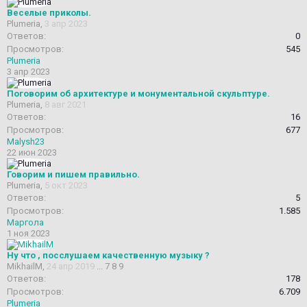
Веселые приколы.
Plumeria
,
3 апр 2023
Ответов:
0
Просмотров:
545
Plumeria
3 апр 2023
Поговорим об архитектуре и монументальной скульптуре.
Plumeria
,
8 авг 2021
Ответов:
16
Просмотров:
677
Malysh23
22 июн 2023
Говорим и пишем правильно.
Plumeria
,
5 окт 2023
Ответов:
5
Просмотров:
1.585
Маргола
1 ноя 2023
Ну что , посслушаем качественную музыку ?
MikhailM
,
24 апр 2019
...
7
8
9
Ответов:
178
Просмотров:
6.709
Plumeria