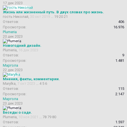
17 дек 2023
Жизнь или жизненный путь. В двух словах про жизнь.
гость Николай
,
30 окт 2019
...
19
20
21
Ответов:
406
Просмотров:
16.976
Plumeria
20 дек 2023
Новогодний дизайн.
Plumeria
,
16 дек 2023
Ответов:
9
Просмотров:
1.481
Маргола
22 дек 2023
Мнения, факты, комментарии.
Marylka
,
7 окт 2023
...
4
5
6
Ответов:
115
Просмотров:
2.147
Маргола
23 дек 2023
Беседы о саде.
Plumeria
,
10 ноя 2021
...
78
79
80
Ответов:
1.597