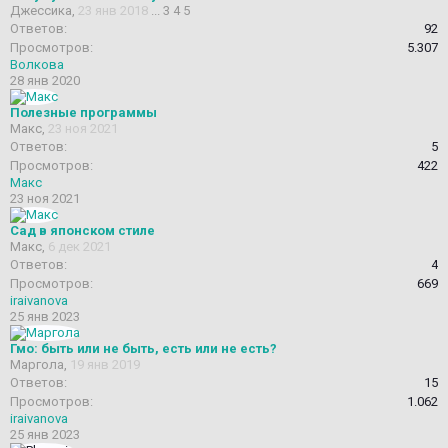
Джессика
,
23 янв 2018
...
3
4
5
Ответов:
92
Просмотров:
5.307
Волкова
28 янв 2020
Полезные программы
Макс
,
23 ноя 2021
Ответов:
5
Просмотров:
422
Макс
23 ноя 2021
Сад в японском стиле
Макс
,
6 дек 2021
Ответов:
4
Просмотров:
669
iraivanova
25 янв 2023
Гмо: быть или не быть, есть или не есть?
Маргола
,
19 янв 2019
Ответов:
15
Просмотров:
1.062
iraivanova
25 янв 2023