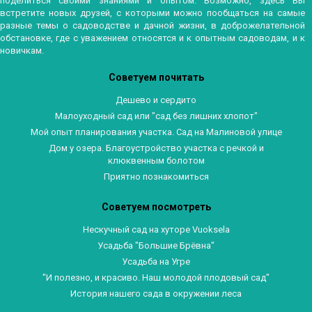
поделиться своими знаниями и опытом. Возможно, здесь Вы
встретите новых друзей, с которыми можно пообщаться на самые
разные темы о садоводстве и дачной жизни, в доброжелательной
обстановке, где с уважением относятся и к опытным садоводам, и к
новичкам.
Советуем почитать
Дешево и сердито
Малоуходный сад или "сад без лишних хлопот"
Мой опыт планирования участка. Сад на Малиновой улице
Дом у озера. Благоустройство участка с речкой и
клюквенным болотом
Приятно познакомиться
Советуем посмотреть
Нескучный сад на хуторе Vuoksela
Усадьба "Большие Брёвна"
Усадьба на Угре
"И полезно, и красиво. Наш молодой плодовый сад"
История нашего сада в окружении леса