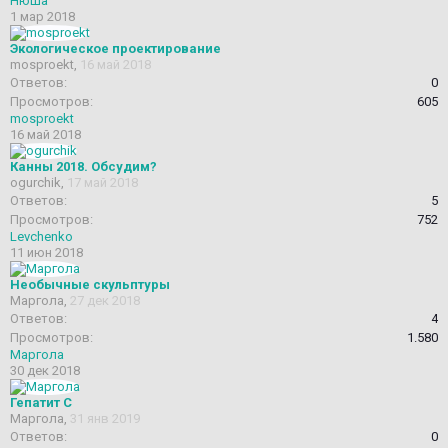
Нюша
1 мар 2018
Экологическое проектирование
mosproekt
,
16 май 2018
Ответов:
0
Просмотров:
605
mosproekt
16 май 2018
Канны 2018. Обсудим?
ogurchik
,
17 май 2018
Ответов:
5
Просмотров:
752
Levchenko
11 июн 2018
Необычные скульптуры
Маргола
,
27 дек 2018
Ответов:
4
Просмотров:
1.580
Маргола
30 дек 2018
Гепатит С
Маргола
,
31 янв 2019
Ответов:
0