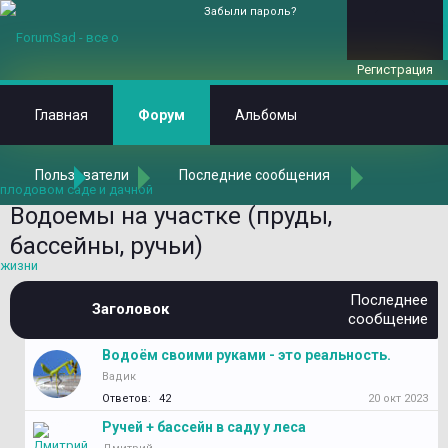
Забыли пароль?
Регистрация
Главная
Форум
Альбомы
Пользователи
Последние сообщения
Главная
Форум
О том, что принято называть "Ландшафтным дизай
Водоемы на участке (пруды,
бассейны, ручьи)
Последнее
Заголовок
сообщение
Водоём своими руками - это реальность.
Вадик
Ответов:
42
20 окт 2023
Ручей + бассейн в саду у леса