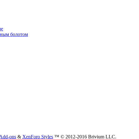
це
енным болотом
Add-ons
&
XenForo Styles
™ © 2012-2016 Brivium LLC.