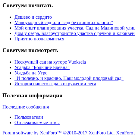
Советуем почитать
Дешево и сердито
Малоуходный сад или "сад без лишних хлопот"
Мой опыт планирования участка. Сад на Малиновой ули
Дом у озера. Благоустройство участка с речкой и клюкв
Приятно познакомиться
Советуем посмотреть
Нескучный сад на хуторе Vuoksela
Усадьба "Большие Брёвна"
Усадьба на Угре
"И полезно, и красиво. Наш молодой плодовый сад"
История нашего сада в окружении леса
Полезная информация
Последние сообщения
Пользователи
Отслеживаемые темы
Forum software by XenForo™
©2010-2017 XenForo Ltd.
XenForo 