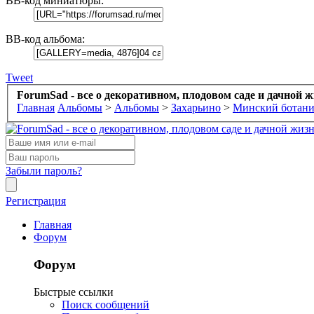
BB-код миниатюры:
BB-код альбома:
Tweet
ForumSad - все о декоративном, плодовом саде и дачной 
Главная
Альбомы
>
Альбомы
>
Захарьино
>
Минский ботани
Забыли пароль?
Регистрация
Главная
Форум
Форум
Быстрые ссылки
Поиск сообщений