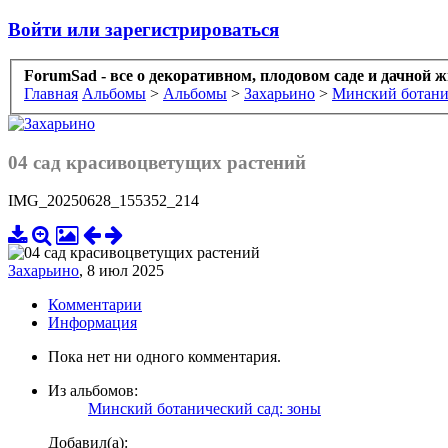
Войти или зарегистрироваться
ForumSad - все о декоративном, плодовом саде и дачной 
Главная
Альбомы
>
Альбомы
>
Захарьино
>
Минский ботани
04 сад красивоцветущих растений
IMG_20250628_155352_214
Захарьино
,
8 июл 2025
Комментарии
Информация
Пока нет ни одного комментария.
Из альбомов:
Минский ботанический сад: зоны
Добавил(а):