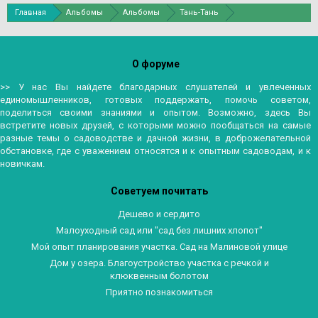
Главная
Альбомы
Альбомы
Тань-Тань
В тропиках и субтропиках Ботанического сада Санкт-Петербурга.
О форуме
>> У нас Вы найдете благодарных слушателей и увлеченных
единомышленников, готовых поддержать, помочь советом,
поделиться своими знаниями и опытом. Возможно, здесь Вы
встретите новых друзей, с которыми можно пообщаться на самые
разные темы о садоводстве и дачной жизни, в доброжелательной
обстановке, где с уважением относятся и к опытным садоводам, и к
новичкам.
Советуем почитать
Дешево и сердито
Малоуходный сад или "сад без лишних хлопот"
Мой опыт планирования участка. Сад на Малиновой улице
Дом у озера. Благоустройство участка с речкой и
клюквенным болотом
Приятно познакомиться