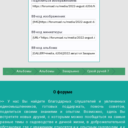
Поделиться изображением:
BB-код изображения:
BB-код миниатюры:
BB-код альбома:
...
Альбомы
Альбомы
Захарьино
Сухой ручей 7
О форуме
>> У нас Вы найдете благодарных слушателей и увлеченных
единомышленников, готовых поддержать, помочь советом,
поделиться своими знаниями и опытом. Возможно, здесь Вы
встретите новых друзей, с которыми можно пообщаться на самые
разные темы о садоводстве и дачной жизни, в доброжелательной
обстановке, где с уважением относятся и к опытным садоводам, и к