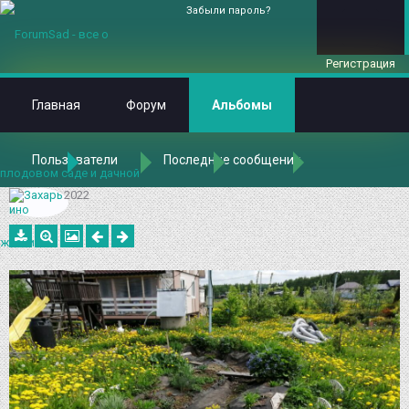
Забыли пароль?
Регистрация
Главная
Форум
Альбомы
Пользователи
Последние сообщения
Главная
Альбомы
Альбомы
Захарьино
Сухой ручей 7
2022