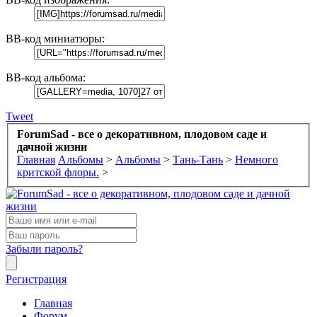
BB-код миниатюры:
BB-код альбома:
Tweet
ForumSad - все о декоративном, плодовом саде и
дачной жизни
Главная
Альбомы
>
Альбомы
>
Тань-Тань
>
Немного
критской флоры.
>
Забыли пароль?
Регистрация
Главная
Форум