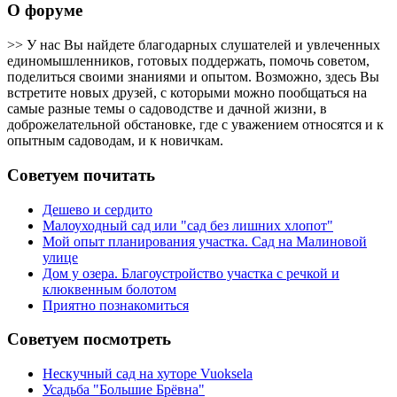
О форуме
>> У нас Вы найдете благодарных слушателей и увлеченных
единомышленников, готовых поддержать, помочь советом,
поделиться своими знаниями и опытом. Возможно, здесь Вы
встретите новых друзей, с которыми можно пообщаться на
самые разные темы о садоводстве и дачной жизни, в
доброжелательной обстановке, где с уважением относятся и к
опытным садоводам, и к новичкам.
Советуем почитать
Дешево и сердито
Малоуходный сад или "сад без лишних хлопот"
Мой опыт планирования участка. Сад на Малиновой
улице
Дом у озера. Благоустройство участка с речкой и
клюквенным болотом
Приятно познакомиться
Советуем посмотреть
Нескучный сад на хуторе Vuoksela
Усадьба "Большие Брёвна"