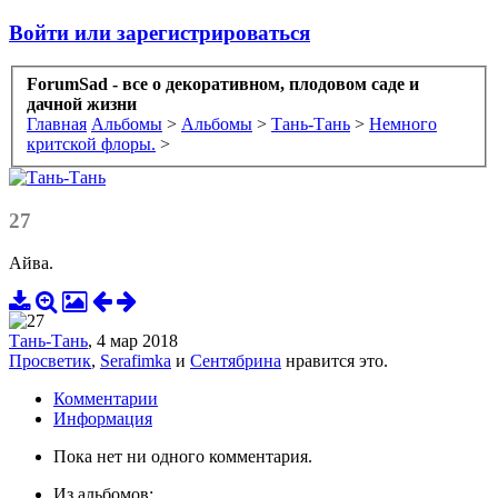
Войти или зарегистрироваться
ForumSad - все о декоративном, плодовом саде и
дачной жизни
Главная
Альбомы
>
Альбомы
>
Тань-Тань
>
Немного
критской флоры.
>
27
Айва.
Тань-Тань
,
4 мар 2018
Просветик
,
Serafimka
и
Сентябрина
нравится это.
Комментарии
Информация
Пока нет ни одного комментария.
Из альбомов: