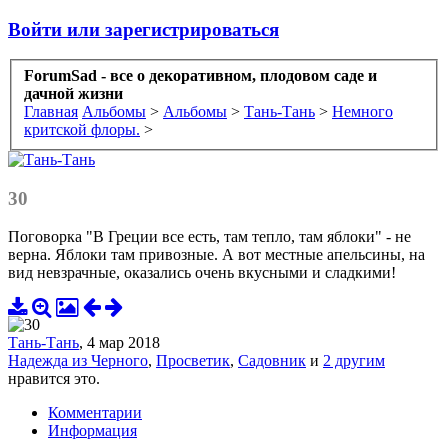
Войти или зарегистрироваться
ForumSad - все о декоративном, плодовом саде и
дачной жизни
Главная
Альбомы
>
Альбомы
>
Тань-Тань
>
Немного
критской флоры.
>
30
Поговорка "В Греции все есть, там тепло, там яблоки" - не
верна. Яблоки там привозные. А вот местные апельсины, на
вид невзрачные, оказались очень вкусными и сладкими!
Тань-Тань
,
4 мар 2018
Надежда из Черного
,
Просветик
,
Садовник
и
2 другим
нравится это.
Комментарии
Информация