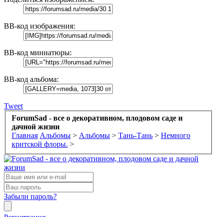
BB-код изображения:
BB-код миниатюры:
BB-код альбома:
Tweet
ForumSad - все о декоративном, плодовом саде и
дачной жизни
Главная
Альбомы
>
Альбомы
>
Тань-Тань
>
Немного
критской флоры.
>
Забыли пароль?