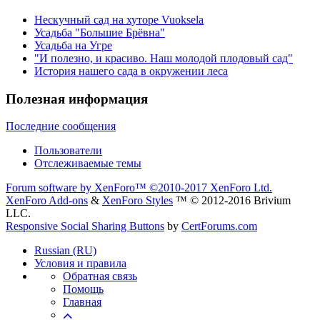
Нескучный сад на хуторе Vuoksela
Усадьба "Большие Брёвна"
Усадьба на Угре
"И полезно, и красиво. Наш молодой плодовый сад"
История нашего сада в окружении леса
Полезная информация
Последние сообщения
Пользователи
Отслеживаемые темы
Forum software by XenForo™
©2010-2017 XenForo Ltd.
XenForo Add-ons
&
XenForo Styles
™ © 2012-2016 Brivium
LLC.
Responsive Social Sharing Buttons
by
CertForums.com
Russian (RU)
Условия и правила
Обратная связь
Помощь
Главная