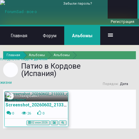
Забыли пароль?
Регистрация
Главная
Форум
Альбомы
Главная
Альбомы
Альбомы
Патио в Кордове
(Испания)
Порядок:
Дата
Захарьино
Screenshot_20260602_213333_com.yandex.browser
0
26
0
02 июн 2026