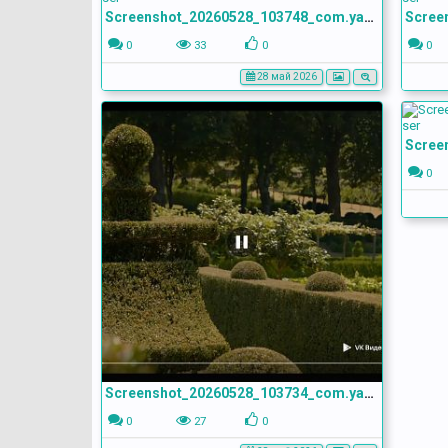
Screenshot_20260528_103748_com.yandex.browser
0
33
0
0
28 май 2026
0
Screenshot_20260528_103734_com.yandex.browser
0
27
0