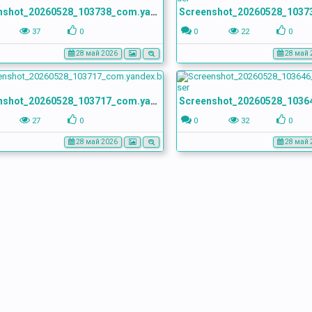
Screenshot_20260528_103738_com.yandex.browser
37
0
0
22
0
28 май 2026
28 май 
Screenshot_20260528_103717_com.yandex.browser
27
0
0
32
0
28 май 2026
28 май 