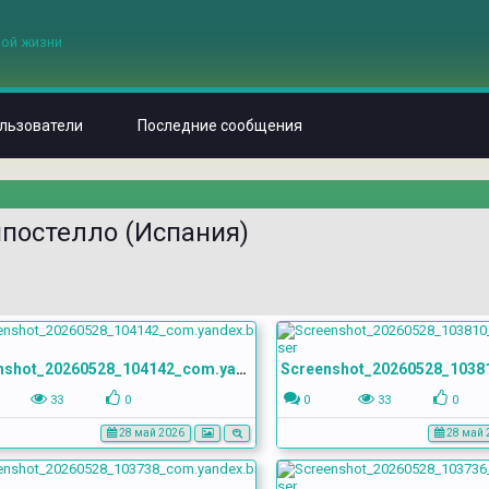
льзователи
Последние сообщения
мпостелло (Испания)
Screenshot_20260528_104142_com.yandex.browser
33
0
0
33
0
28 май 2026
28 май 