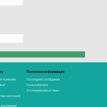
ть
Полезная информация
ре Vuoksela
Последние сообщения
вна"
Пользователи
Отслеживаемые темы
. Наш молодой
в окружении