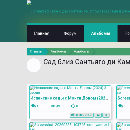
Главная
Форум
Альбомы
По
Главная
Альбомы
Альбомы
Сад близ Сантьяго ди Ка
Испанские сады с Монти Доном (2024) 3 серия
1
43
0
0
28 май 2026