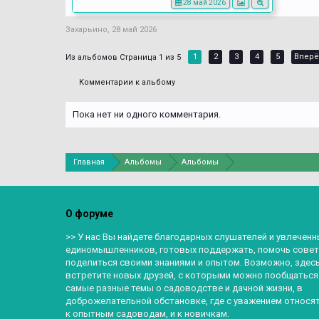
28 май 2026
Захарьино
,
28 май 2026
1
2
3
4
5
Вперё
Страница 1 из 5
Комментарии к альбому
Пока нет ни одного комментария.
Главная
Альбомы
Альбомы
О форуме
>> У нас Вы найдете благодарных слушателей и увлеченн
единомышленников, готовых поддержать, помочь совет
поделиться своими знаниями и опытом. Возможно, здес
встретите новых друзей, с которыми можно пообщаться
самые разные темы о садоводстве и дачной жизни, в
доброжелательной обстановке, где с уважением относят
к опытным садоводам, и к новичкам.