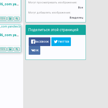
Могут просматривать изображения:
Screenshot_20260528_103736_com.yandex.browser
Все
Могут добавлять изображения:
Владелец
2026
Поделиться этой страницей
Screenshot_20260528_103646_com.yandex.browser
FACEBOOK
TWITTER
2026
VK