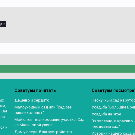
д >
Советуем почитать
Советуем посмотре
ых
Дешево и сердито
Нескучный сад на хуто
ом,
Малоуходный сад или "сад без
Усадьба "Большие Брё
ь Вы
лишних хлопот"
Усадьба на Угре
 на
Мой опыт планирования участка. Сад
"И полезно, и красиво
на Малиновой улице
плодовый сад"
ся и
Дом у озера. Благоустройство
История нашего сада 