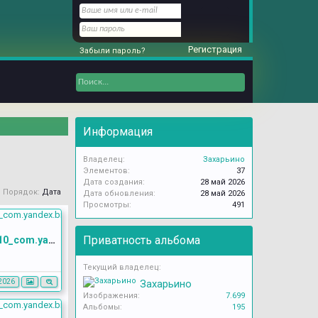
Регистрация
Забыли пароль?
Информация
Владелец:
Захарьино
Элементов:
37
Дата создания:
28 май 2026
Порядок:
Дата
Дата обновления:
28 май 2026
Просмотры:
491
Приватность альбома
Screenshot_20260528_103810_com.yandex.browser
Текущий владелец:
Захарьино
2026
Изображения:
7.699
Альбомы:
195