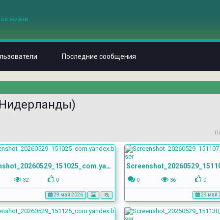
льзователи
Последние сообщения
(Нидерланды)
П
Screenshot_20260529_151025_com.yandex.browser
32
0
0
36
0
29 май 2026
29 май 