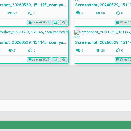
Screenshot_20260529_151125_com.yandex.browser
27
0
0
30
0
29 май 2026
29 май 
Screenshot_20260529_151145_com.yandex.browser
21
0
0
28
0
29 май 2026
29 май 