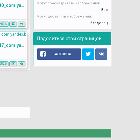
Могут просматривать изображения:
Screenshot_20260529_151130_com.yandex.browser
Все
Могут добавлять изображения:
Владелец
2026
Поделиться этой страницей
Screenshot_20260529_151147_com.yandex.browser
FACEBOOK
2026