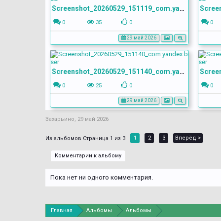
Screenshot_20260529_151119_com.yandex.browser
0
35
0
0
29 май 2026
Screenshot_20260529_151140_com.yandex.browser
0
25
0
0
29 май 2026
Захарьино
,
29 май 2026
1
2
3
Вперёд >
Страница 1 из 3
Комментарии к альбому
Пока нет ни одного комментария.
Главная
Альбомы
Альбомы