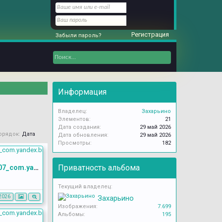
Регистрация
Забыли пароль?
Информация
Владелец:
Захарьино
Элементов:
21
Дата создания:
29 май 2026
орядок:
Дата
Дата обновления:
29 май 2026
Просмотры:
182
Приватность альбома
Screenshot_20260529_151107_com.yandex.browser
Текущий владелец:
Захарьино
2026
Изображения:
7.699
Альбомы:
195