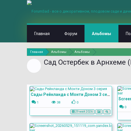
Главная
Форум
Альбомы
По
Главная
Альбомы
Альбомы
Сад Остербек в Арнхеме 
Сады Рейнланда с Монти Доном 3 серия
1
38
0
0
29 май 2026