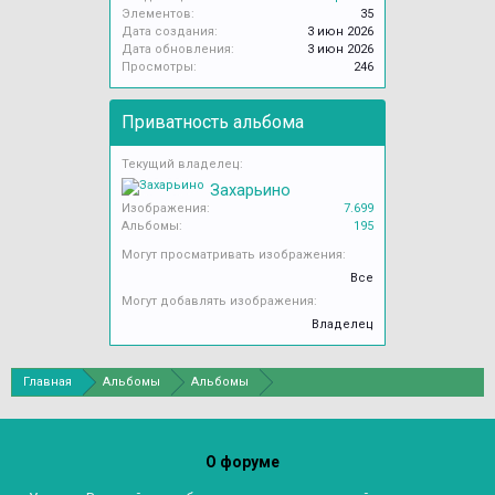
Элементов:
35
Дата создания:
3 июн 2026
Дата обновления:
3 июн 2026
Просмотры:
246
Приватность альбома
Текущий владелец:
Захарьино
Изображения:
7.699
Альбомы:
195
Могут просматривать изображения:
Все
Могут добавлять изображения:
Владелец
Главная
Альбомы
Альбомы
О форуме