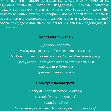
>> У нас Вы найдете благодарных слушателей и увлеченных
единомышленников, готовых поддержать, помочь советом,
поделиться своими знаниями и опытом. Возможно, здесь Вы
встретите новых друзей, с которыми можно пообщаться на самые
разные темы о садоводстве и дачной жизни, в доброжелательной
обстановке, где с уважением относятся и к опытным садоводам, и к
новичкам.
Советуем почитать
Дешево и сердито
Малоуходный сад или "сад без лишних хлопот"
Мой опыт планирования участка. Сад на Малиновой улице
Дом у озера. Благоустройство участка с речкой и
клюквенным болотом
Приятно познакомиться
Советуем посмотреть
Нескучный сад на хуторе Vuoksela
Усадьба "Большие Брёвна"
Усадьба на Угре
"И полезно, и красиво. Наш молодой плодовый сад"