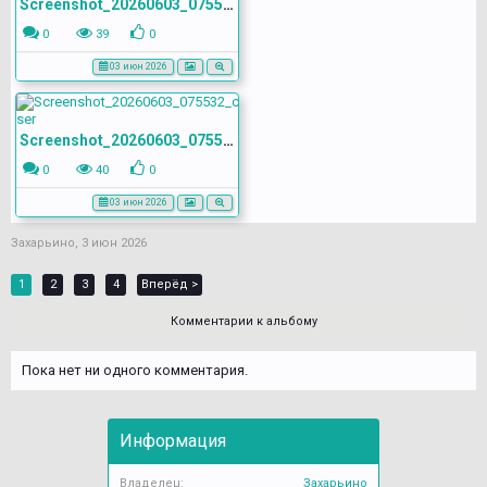
Screenshot_20260603_075515_com.yandex.browser
0
39
0
03 июн 2026
Screenshot_20260603_075532_com.yandex.browser
0
40
0
03 июн 2026
Захарьино
,
3 июн 2026
1
2
3
4
Вперёд >
Комментарии к альбому
Пока нет ни одного комментария.
Информация
Владелец:
Захарьино