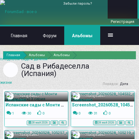
Забыли пароль?
Регистрация
Главная
Форум
Альбомы
Главная
Альбомы
Альбомы
Сад в Рибадеселла
(Испания)
Порядок:
Дата
Захарьино
Захарьино
Испанские сады с Монти Доном (2024) 3 серия
Screenshot_20260528_104532_com.yandex.browser
1
30
0
0
31
0
28 май 2026
28 май 2026
Захарьино
Захарьино