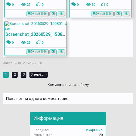
0
29
0
0
30
0
29 май 2026
29 май 2026
Screenshot_20260529_150801_com.yandex.browser
0
29
0
29 май 2026
Захарьино
,
29 май 2026
1
2
3
Вперёд >
Комментарии к альбому
Пока нет ни одного комментария.
Информация
Владелец:
Захарьино
Элементов:
20