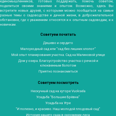
единомышленников, готовых поддержать, помочь советом,
поделиться своими знаниями и опытом. Возможно, здесь Вы
встретите новых друзей, с которыми можно пообщаться на самые
разные темы о садоводстве и дачной жизни, в доброжелательной
обстановке, где с уважением относятся и к опытным садоводам, и к
новичкам.
Советуем почитать
Дешево и сердито
Малоуходный сад или "сад без лишних хлопот"
Мой опыт планирования участка. Сад на Малиновой улице
Дом у озера. Благоустройство участка с речкой и
клюквенным болотом
Приятно познакомиться
Советуем посмотреть
Нескучный сад на хуторе Vuoksela
Усадьба "Большие Брёвна"
Усадьба на Угре
"И полезно, и красиво. Наш молодой плодовый сад"
История нашего сада в окружении леса