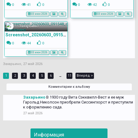
0
41
0
0
42
0
03 июн 2026
03 июн 2026
Захарьино
Screenshot_20260603_091548_com.yandex.browser
0
44
0
03 июн 2026
Захарьино
,
27 май 2026
1
2
3
4
5
6
11
Вперёд >
→
Комментарии к альбому
Захарьино
В 1930 году Вита Сэкквилл-Вест и ее муж
Гарольд Николсон приобрели Сиссингхорст и приступили
к оформлению сада.
27 май 2026
Информация