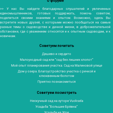
О форуме
>> У нас Вы найдете благодарных слушателей и увлеченных
единомышленников, готовых поддержать, помочь советом,
поделиться своими знаниями и опытом. Возможно, здесь Вы
встретите новых друзей, с которыми можно пообщаться на самые
разные темы о садоводстве и дачной жизни, в доброжелательной
обстановке, где с уважением относятся и к опытным садоводам, и к
новичкам.
Советуем почитать
Дешево и сердито
Малоуходный сад или "сад без лишних хлопот"
Мой опыт планирования участка. Сад на Малиновой улице
Дом у озера. Благоустройство участка с речкой и
клюквенным болотом
Приятно познакомиться
Советуем посмотреть
Нескучный сад на хуторе Vuoksela
Усадьба "Большие Брёвна"
Усадьба на Угре