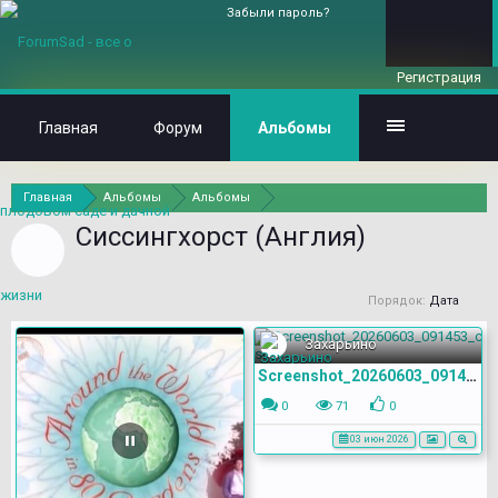
Забыли пароль?
Регистрация
Главная
Форум
Альбомы
Главная
Альбомы
Альбомы
Сиссингхорст (Англия)
Порядок:
Дата
Захарьино
Screenshot_20260603_091453_com.yandex.browser
0
71
0
03 июн 2026