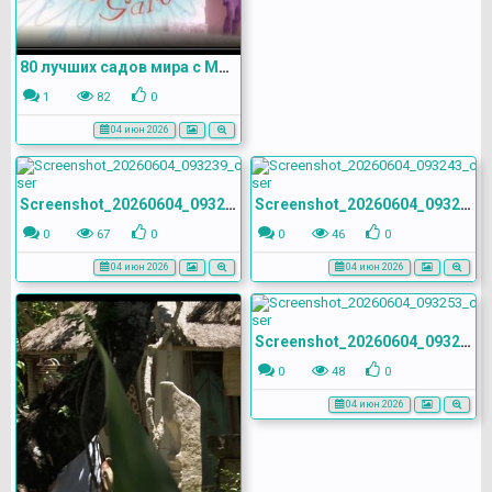
80 лучших садов мира с Монти Доном (2008) Юго-Восточная Азия
1
82
0
04 июн 2026
Screenshot_20260604_093239_com.yandex.browser
Screenshot_20260604_093243_com.yandex.browser
0
67
0
0
46
0
04 июн 2026
04 июн 2026
Screenshot_20260604_093253_com.yandex.browser
0
48
0
04 июн 2026