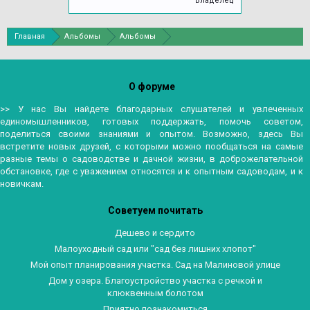
Владелец
Главная
Альбомы
Альбомы
О форуме
>> У нас Вы найдете благодарных слушателей и увлеченных
единомышленников, готовых поддержать, помочь советом,
поделиться своими знаниями и опытом. Возможно, здесь Вы
встретите новых друзей, с которыми можно пообщаться на самые
разные темы о садоводстве и дачной жизни, в доброжелательной
обстановке, где с уважением относятся и к опытным садоводам, и к
новичкам.
Советуем почитать
Дешево и сердито
Малоуходный сад или "сад без лишних хлопот"
Мой опыт планирования участка. Сад на Малиновой улице
Дом у озера. Благоустройство участка с речкой и
клюквенным болотом
Приятно познакомиться