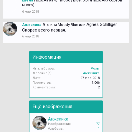
Елена
Похожа на ч/г Moody Blue . Хотя похожих сортов
много)
6 мар 2018
Agnes Schilliger.
Анжелика
Это или Moody Blue или
Скорее всего первая.
6 мар 2018
Информация
Из альбомов:
Розы
Добавил(а):
Анжелика
Дата:
27 фев 2018
Просмотры:
1.066
Комментарии:
2
Ещё изображения
Анжелика
Изображения:
77
Альбомы:
1