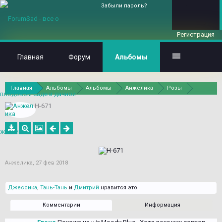
Забыли пароль?
Регистрация
Главная
Форум
Альбомы
Главная
Альбомы
Альбомы
Анжелика
Розы
H-671
Анжелика
,
27 фев 2018
Джессика
,
Тань-Тань
и
Дмитрий
нравится это.
Комментарии
Информация