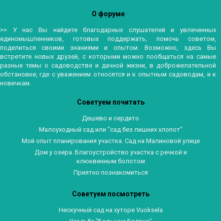
О форуме
>> У нас Вы найдете благодарных слушателей и увлеченных
единомышленников, готовых поддержать, помочь советом,
поделиться своими знаниями и опытом. Возможно, здесь Вы
встретите новых друзей, с которыми можно пообщаться на самые
разные темы о садоводстве и дачной жизни, в доброжелательной
обстановке, где с уважением относятся и к опытным садоводам, и к
новичкам.
Советуем почитать
Дешево и сердито
Малоуходный сад или "сад без лишних хлопот"
Мой опыт планирования участка. Сад на Малиновой улице
Дом у озера. Благоустройство участка с речкой и
клюквенным болотом
Приятно познакомиться
Советуем посмотреть
Нескучный сад на хуторе Vuoksela