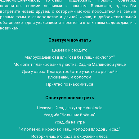
единомышленников, готовых поддержать, помочь советом,
поделиться своими знаниями и опытом. Возможно, здесь Вы
встретите новых друзей, с которыми можно пообщаться на самые
разные темы о садоводстве и дачной жизни, в доброжелательной
обстановке, где с уважением относятся и к опытным садоводам, и к
новичкам.
Советуем почитать
Дешево и сердито
Малоуходный сад или "сад без лишних хлопот"
Мой опыт планирования участка. Сад на Малиновой улице
Дом у озера. Благоустройство участка с речкой и
клюквенным болотом
Приятно познакомиться
Советуем посмотреть
Нескучный сад на хуторе Vuoksela
Усадьба "Большие Брёвна"
Усадьба на Угре
"И полезно, и красиво. Наш молодой плодовый сад"
История нашего сада в окружении леса