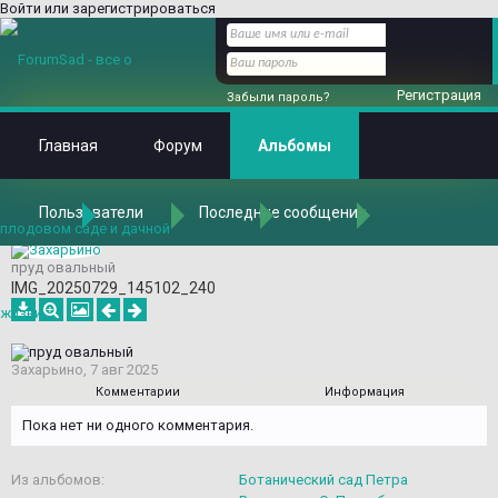
Войти или зарегистрироваться
Регистрация
Забыли пароль?
Главная
Форум
Альбомы
Пользователи
Последние сообщения
Главная
Альбомы
Альбомы
Захарьино
Ботанический сад Петра Великого в С.-Петербурге
пруд овальный
IMG_20250729_145102_240
Захарьино
,
7 авг 2025
Комментарии
Информация
Пока нет ни одного комментария.
Из альбомов:
Ботанический сад Петра