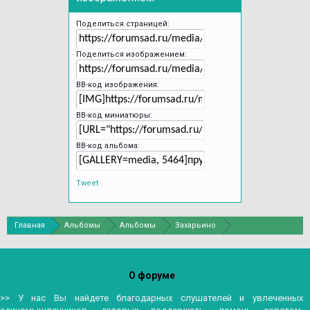
Поделиться страницей:
Поделиться изображением:
BB-код изображения:
BB-код миниатюры:
BB-код альбома:
Tweet
Главная
Альбомы
Альбомы
Захарьино
Ботанический сад Петра Великого в С.-Петербурге
О форуме
>> У нас Вы найдете благодарных слушателей и увлеченных