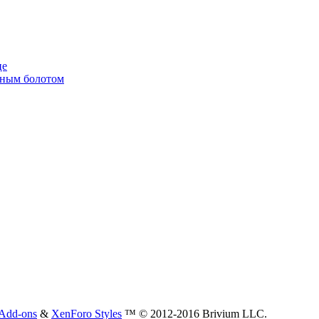
це
енным болотом
Add-ons
&
XenForo Styles
™ © 2012-2016 Brivium LLC.