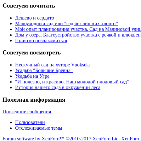
Советуем почитать
Дешево и сердито
Малоуходный сад или "сад без лишних хлопот"
Мой опыт планирования участка. Сад на Малиновой ули
Дом у озера. Благоустройство участка с речкой и клюкв
Приятно познакомиться
Советуем посмотреть
Нескучный сад на хуторе Vuoksela
Усадьба "Большие Брёвна"
Усадьба на Угре
"И полезно, и красиво. Наш молодой плодовый сад"
История нашего сада в окружении леса
Полезная информация
Последние сообщения
Пользователи
Отслеживаемые темы
Forum software by XenForo™
©2010-2017 XenForo Ltd.
XenForo 