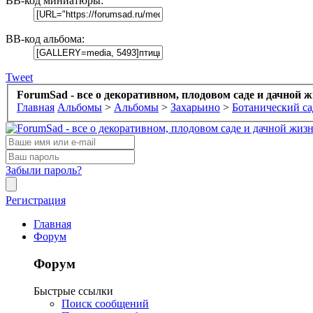
BB-код миниатюры:
BB-код альбома:
Tweet
ForumSad - все о декоративном, плодовом саде и дачной 
Главная
Альбомы
>
Альбомы
>
Захарьино
>
Ботанический са
Забыли пароль?
Регистрация
Главная
Форум
Форум
Быстрые ссылки
Поиск сообщений