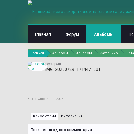
Главная
Форум
Альбомы
По
Главная
Альбомы
Альбомы
Захарьино
Бота
розарий
IMG_20250729_171447_501
Захарьино
,
4 авг 2025
Комментарии
Информация
Пока нет ни одного комментария.