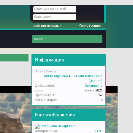
Регистрация
Забыли пароль?
Информация
Из альбомов:
Вилла Адриана в Тиволи близ Рима
(Италия)
Добавил(а):
Захарьино
Дата:
2 июн 2026
Просмотры:
52
Комментарии:
0
Ещё изображения
Захарьино
Изображения:
7.699