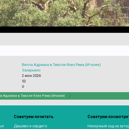
Вилла Адриана в Тиволи близ Рима (Италия)
Захарьино
2 июн 2026
52
0
а Адриана в Тиволи близ Рима (Италия)
Советуем почитать
Советуем посмотре
ых
Дешево и сердито
Нескучный сад на хуто