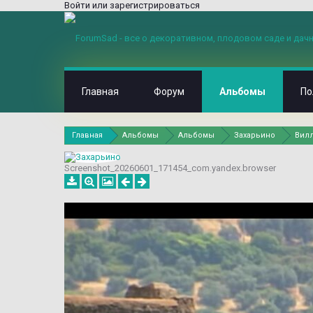
Войти или зарегистрироваться
Главная
Форум
Альбомы
По
Главная
Альбомы
Альбомы
Захарьино
Вилл
Screenshot_20260601_171454_com.yandex.browser