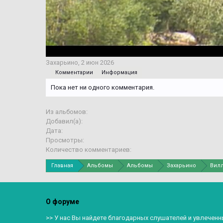
Захарьино
,
2 июн 2026
Комментарии
Информация
Пока нет ни одного комментария.
Из альбомов:
Добавил(а):
Дата:
Просмотры:
Количество комментариев:
Главная
Альбомы
Альбомы
Захарьино
Вилл
О форуме
>> У нас Вы найдете благодарных слушателей и увлеченн