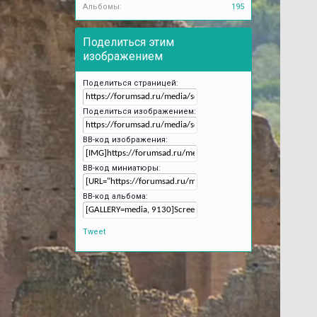
Альбомы:
195
Поделиться этим
изображением
Поделиться страницей:
Поделиться изображением:
BB-код изображения:
BB-код миниатюры:
BB-код альбома:
Tweet