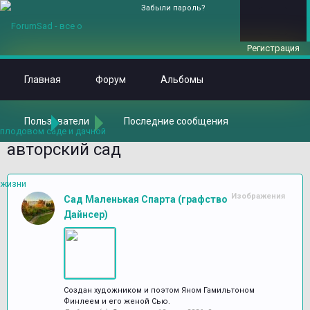
Забыли пароль?
Регистрация
Главная
Форум
Альбомы
Пользователи
Последние сообщения
Главная
Метки
авторский сад
Изображения
Сад Маленькая Спарта (графство
Дайнсер)
Создан художником и поэтом Яном Гамильтоном
Финлеем и его женой Сью.