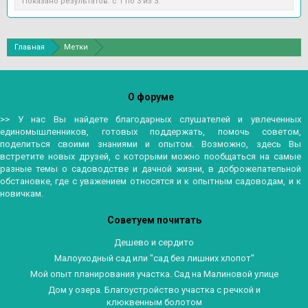
Показано результатов: с 1 по 3 из 3.
Главная
Метки
О форуме
>> У нас Вы найдете благодарных слушателей и увлеченных
единомышленников, готовых поддержать, помочь советом,
поделиться своими знаниями и опытом. Возможно, здесь Вы
встретите новых друзей, с которыми можно пообщаться на самые
разные темы о садоводстве и дачной жизни, в доброжелательной
обстановке, где с уважением относятся и к опытным садоводам, и к
новичкам.
Советуем почитать
Дешево и сердито
Малоуходный сад или "сад без лишних хлопот"
Мой опыт планирования участка. Сад на Малиновой улице
Дом у озера. Благоустройство участка с речкой и
клюквенным болотом