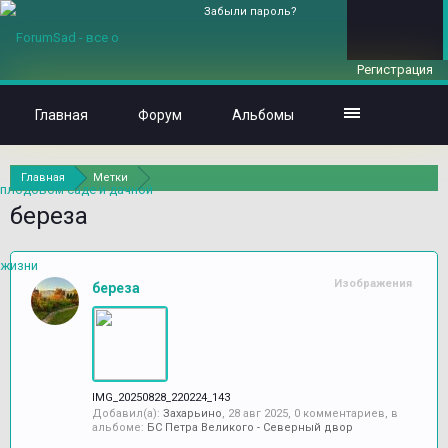
Забыли пароль?
Регистрация
Главная
Форум
Альбомы
Главная
Метки
береза
Изображения
береза
IMG_20250828_220224_143
Добавил(а):
Захарьино
,
28 авг 2025
, 0 комментариев, в
альбоме:
БС Петра Великого - Северный двор