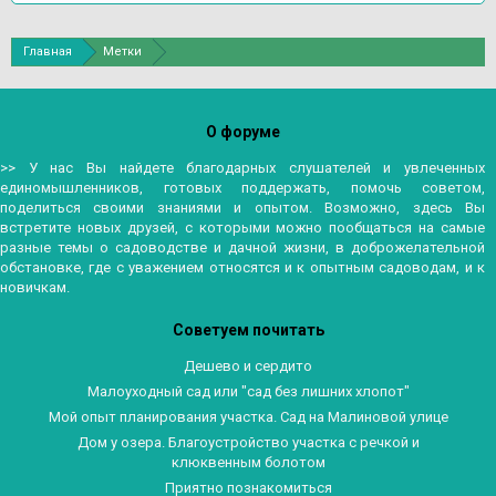
Главная
Метки
О форуме
>> У нас Вы найдете благодарных слушателей и увлеченных
единомышленников, готовых поддержать, помочь советом,
поделиться своими знаниями и опытом. Возможно, здесь Вы
встретите новых друзей, с которыми можно пообщаться на самые
разные темы о садоводстве и дачной жизни, в доброжелательной
обстановке, где с уважением относятся и к опытным садоводам, и к
новичкам.
Советуем почитать
Дешево и сердито
Малоуходный сад или "сад без лишних хлопот"
Мой опыт планирования участка. Сад на Малиновой улице
Дом у озера. Благоустройство участка с речкой и
клюквенным болотом
Приятно познакомиться