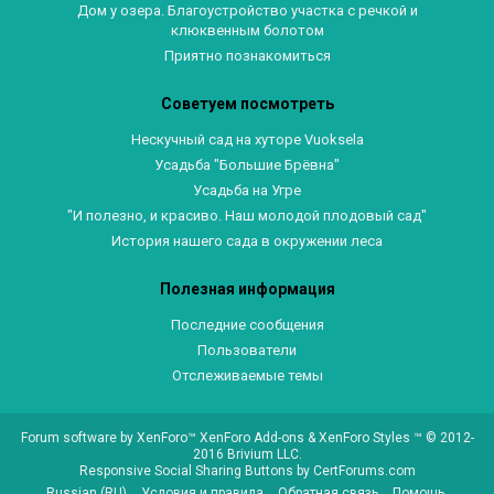
Дом у озера. Благоустройство участка с речкой и
клюквенным болотом
Приятно познакомиться
Советуем посмотреть
Нескучный сад на хуторе Vuoksela
Усадьба "Большие Брёвна"
Усадьба на Угре
"И полезно, и красиво. Наш молодой плодовый сад"
История нашего сада в окружении леса
Полезная информация
Последние сообщения
Пользователи
Отслеживаемые темы
Forum software by XenForo™
XenForo Add-ons
&
XenForo Styles
™ © 2012-
2016 Brivium LLC.
Responsive Social Sharing Buttons
by
CertForums.com
Russian (RU)
Условия и правила
Обратная связь
Помощь