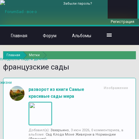
Забыли пароль?
Регистрация
Главная
Форум
Альбомы
Главная
Метки
французские сады
Изображения
разворот из книги Самые
красивые сады мира
Добавил(а):
Захарьино
,
3 июн 2026
, 0 комментариев, в
альбоме:
Сад Клода Моне Живерни в Нормандии
(Франция)