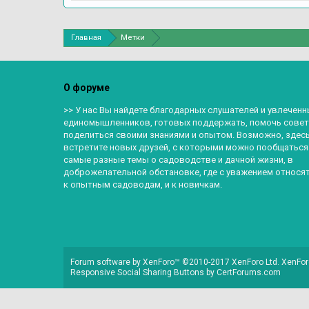
Главная
Метки
О форуме
>> У нас Вы найдете благодарных слушателей и увлеченн
единомышленников, готовых поддержать, помочь совет
поделиться своими знаниями и опытом. Возможно, здес
встретите новых друзей, с которыми можно пообщаться
самые разные темы о садоводстве и дачной жизни, в
доброжелательной обстановке, где с уважением относят
к опытным садоводам, и к новичкам.
Forum software by XenForo™
©2010-2017 XenForo Ltd.
XenFor
Responsive Social Sharing Buttons
by
CertForums.com