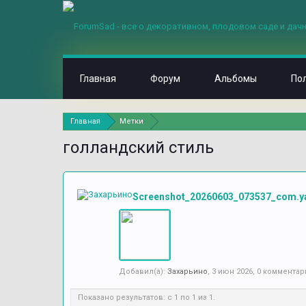
Главная
Форум
Альбомы
По
Главная
Метки
голландский стиль
Screenshot_20260603_073537_com.y
Добавил(а):
Захарьино
,
3 июн 2026
, 0 комментар
Показано результатов: с 1 по 1 из 1.