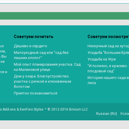
Советуем почитать
Советуем посмотре
ых
Дешево и сердито
Нескучный сад на хуто
ом,
Малоуходный сад или "сад без
Усадьба "Большие Брё
ь Вы
лишних хлопот"
Усадьба на Угре
 на
Мой опыт планирования участка. Сад
"И полезно, и красиво
на Малиновой улице
плодовый сад"
ся и
Дом у озера. Благоустройство
История нашего сада 
участка с речкой и клюквенным
леса
болотом
Приятно познакомиться
o Add-ons
&
XenForo Styles
™ © 2012-2016 Brivium LLC.
Russian (RU)
Усло