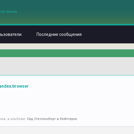
льзователи
Последние сообщения
andex.browser
иев, в альбоме:
Сад Стелленберг в Кейптауне