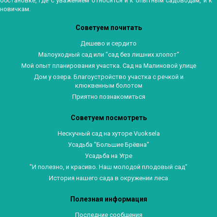
обстановке, где с уважением относятся и к опытным садоводам, и к
новичкам.
Советуем почитать
Дешево и сердито
Малоуходный сад или "сад без лишних хлопот"
Мой опыт планирования участка. Сад на Малиновой улице
Дом у озера. Благоустройство участка с речкой и
клюквенным болотом
Приятно познакомиться
Советуем посмотреть
Нескучный сад на хуторе Vuoksela
Усадьба "Большие Брёвна"
Усадьба на Угре
"И полезно, и красиво. Наш молодой плодовый сад"
История нашего сада в окружении леса
Полезная информация
Последние сообщения