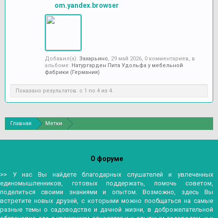
om.yandex.browser
Добавил(а):
Захарьино
,
29 май 2026
, 0 комментариев, в
альбоме:
Натургарден Пита Удольфа у мебельной
фабрики (Германия)
Показано результатов: с 1 по 4 из 4.
Главная
Метки
О форуме
>> У нас Вы найдете благодарных слушателей и увлеченных
единомышленников, готовых поддержать, помочь советом,
поделиться своими знаниями и опытом. Возможно, здесь Вы
встретите новых друзей, с которыми можно пообщаться на самые
разные темы о садоводстве и дачной жизни, в доброжелательной