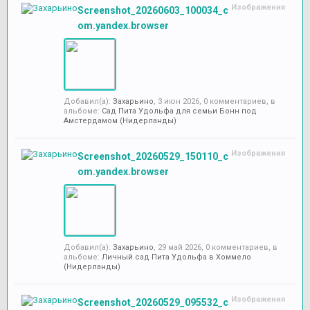
Изображения
Screenshot_20260603_100034_c
om.yandex.browser
Добавил(а):
Захарьино
,
3 июн 2026
, 0 комментариев, в
альбоме:
Сад Пита Удольфа для семьи Бонн под
Амстердамом (Нидерланды)
Изображения
Screenshot_20260529_150110_c
om.yandex.browser
Добавил(а):
Захарьино
,
29 май 2026
, 0 комментариев, в
альбоме:
Личный сад Пита Удольфа в Хоммело
(Нидерланды)
Изображения
Screenshot_20260529_095532_c