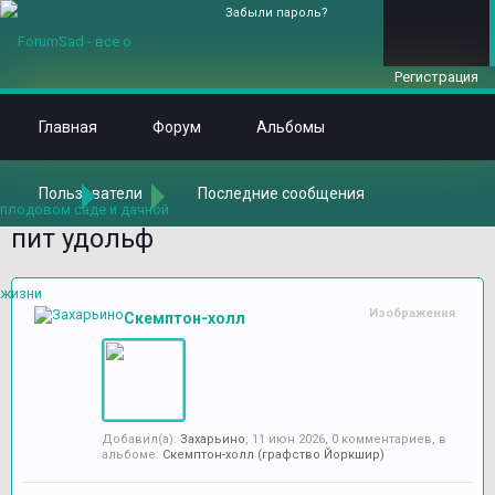
Забыли пароль?
Регистрация
Главная
Форум
Альбомы
Пользователи
Последние сообщения
Главная
Метки
пит удольф
Изображения
Скемптон-холл
Добавил(а):
Захарьино
,
11 июн 2026
, 0 комментариев, в
альбоме:
Скемптон-холл (графство Йоркшир)