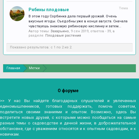
Тема
Рябины плодовые
В этом году Сорбинка дала первый урожай. Очень
вкусные ягоды. Съедобны уже в конце августа. Сначала
чувствуешь знакомую рябиновую кислинку и затем...
Автор темы:
Захарьино
,
9 сен 2019
, ответов - 39, в
разделе:
Плодовые растения
Показано результатов: с 1 по 2 из 2.
Главная
Метки
О форуме
>> У нас Вы найдете благодарных слушателей и увлеченных
единомышленников, готовых поддержать, помочь советом,
поделиться своими знаниями и опытом. Возможно, здесь Вы
встретите новых друзей, с которыми можно пообщаться на самые
разные темы о садоводстве и дачной жизни, в доброжелательной
обстановке, где с уважением относятся и к опытным садоводам, и к
новичкам.