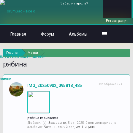
Забыли пароль?
Регистрация
Главная
Форум
Альбомы
Главная
Метки
рябина
Изображения
IMG_20250902_095818_485
рябина кавказская
Добавил(а):
Захарьино
,
5 окт 2025
, 0 комментариев, в
альбоме:
Ботанический сад им. Цицина