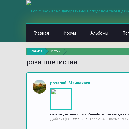
Главная
Форум
Альбомы
По
Главная
Метки
роза плетистая
розарий. Миннехаха
настоящие плетистые Minnehaha год создания - 
Добавил(а):
Захарьино
,
4 авг 2025
, 0 комментари