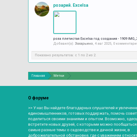
розарий. Excelsa
роза плетистая Excelsa год создания - 1909 IMG_
Добавил(а):
Захарьино
,
4 авг 2025
, 0 комментари
Показано результатов: с 1 по 2 из 2.
Главная
Метки
О форуме
>> У нас Вы найдете благодарных слушателей и увлеченн
единомышленников, готовых поддержать, помочь совет
поделиться своими знаниями и опытом. Возможно, здес
встретите новых друзей, с которыми можно пообщаться
самые разные темы о садоводстве и дачной жизни, в
доброжелательной обстановке, где с уважением относят