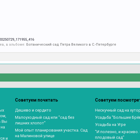
20250729_171955_416
ев, в альбоме:
Ботанический сад Петра Великого в С.-Петербурге
Советуем почитать
Советуем посмотре
ых
Дешево и сердито
Нескучный сад на хуто
ом,
Малоуходный сад или "сад без
Усадьба "Большие Брё
ь Вы
лишних хлопот"
Усадьба на Угре
 на
Мой опыт планирования участка. Сад
"И полезно, и красиво
на Малиновой улице
плодовый сад"
ся и