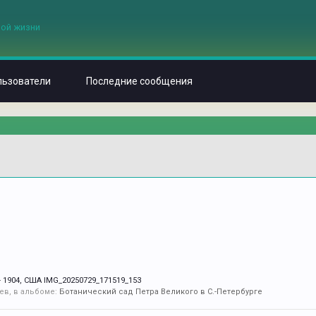
льзователи
Последние сообщения
1904, США IMG_20250729_171519_153
ев, в альбоме:
Ботанический сад Петра Великого в С.-Петербурге