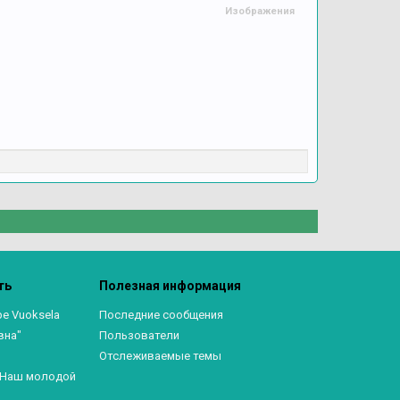
Изображения
ть
Полезная информация
ре Vuoksela
Последние сообщения
вна"
Пользователи
Отслеживаемые темы
. Наш молодой