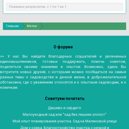
Показано результатов: с 1 по 1 из 1.
Главная
Метки
О форуме
>> У нас Вы найдете благодарных слушателей и увлеченных
единомышленников, готовых поддержать, помочь советом,
поделиться своими знаниями и опытом. Возможно, здесь Вы
встретите новых друзей, с которыми можно пообщаться на самые
разные темы о садоводстве и дачной жизни, в доброжелательной
обстановке, где с уважением относятся и к опытным садоводам, и к
новичкам.
Советуем почитать
Дешево и сердито
Малоуходный сад или "сад без лишних хлопот"
Мой опыт планирования участка. Сад на Малиновой улице
Дом у озера. Благоустройство участка с речкой и