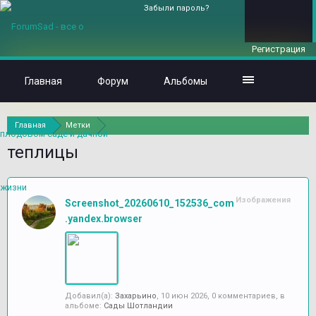
Забыли пароль?
Регистрация
Главная
Форум
Альбомы
Главная
Метки
теплицы
Изображения
Screenshot_20260610_152536_com
.yandex.browser
Добавил(а):
Захарьино
,
10 июн 2026
, 0 комментариев, в
альбоме:
Сады Шотландии