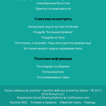
клюквенным болотом
Приятно познакомиться
Советуем посмотреть
Нескучный сад на хуторе Vuoksela
Усадьба "Большие Брёвна"
Усадьба на Угре
"И полезно, и красиво. Наш молодой плодовый сад"
История нашего сада в окружении леса
Полезная информация
Последние сообщения
Пользователи
Отслеживаемые темы
Forum software by XenForo™
XenForo Add-ons
&
XenForo Styles
™ © 2012-
2016 Brivium LLC.
Responsive Social Sharing Buttons
by
CertForums.com
Russian (RU)
Условия и правила
Обратная связь
Помощь