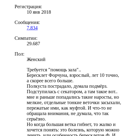
Регистрация:
10 янв 2018
Сообщения:
7.834
Симпатии:
29.687
Пол:
Женский
Требуется "помощь зала"..
Бересклет Форчуна, взрослый, лет 10 точно,
а скорее всего больше.
Полкуста пострадало, думала подмёрз.
Подступилась с секатором, а там такое вот..
мне и раньше попадались такие наросты, но
мелкие, отдельные тонкие веточки засыхали,
пережатые ими, как муфтой. И что-то не
обращала внимания, не думала, что так
серьёзно.
Но когда большая ветка гибнет, то жалко и
хочется понять: это болезнь, которую можно
лечить, или особенность бересклетов Ф. И