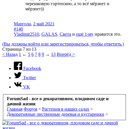
черешковую гортензию, а то всё мёрзнет и
мёрзнет))
Маргола
,
2 май 2021
#140
Vladimir2510
,
GALAS
,
Света
и
ещё 1-му
нравится это.
(Вы должны войти или зарегистрироваться, чтобы ответить.)
Страница 7 из 13
< Назад
1
←
5
6
7
8
9
→
13
Вперёд >
Facebook
Twitter
VK
ForumSad - все о декоративном, плодовом саде и
дачной жизни
Главная
Форум
>
Растения в наших садах
>
Декоративные лиственные деревья и кустарники
>