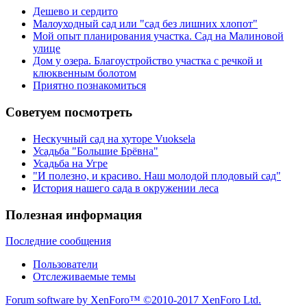
Дешево и сердито
Малоуходный сад или "сад без лишних хлопот"
Мой опыт планирования участка. Сад на Малиновой
улице
Дом у озера. Благоустройство участка с речкой и
клюквенным болотом
Приятно познакомиться
Советуем посмотреть
Нескучный сад на хуторе Vuoksela
Усадьба "Большие Брёвна"
Усадьба на Угре
"И полезно, и красиво. Наш молодой плодовый сад"
История нашего сада в окружении леса
Полезная информация
Последние сообщения
Пользователи
Отслеживаемые темы
Forum software by XenForo™
©2010-2017 XenForo Ltd.