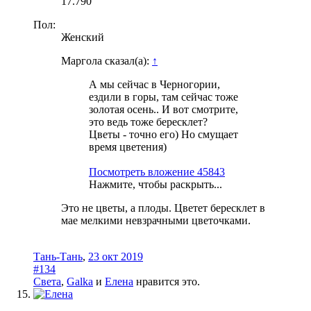
17.790
Пол:
Женский
Маргола сказал(а):
↑
А мы сейчас в Черногории,
ездили в горы, там сейчас тоже
золотая осень.. И вот смотрите,
это ведь тоже бересклет?
Цветы - точно его) Но смущает
время цветения)
Посмотреть вложение 45843
Нажмите, чтобы раскрыть...
Это не цветы, а плоды. Цветет бересклет в
мае мелкими невзрачными цветочками.
Тань-Тань
,
23 окт 2019
#134
Света
,
Galka
и
Елена
нравится это.