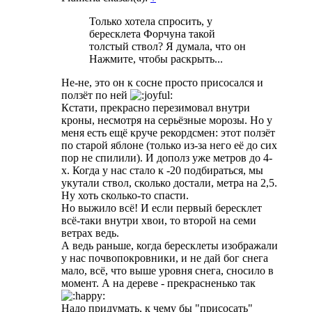
Только хотела спросить, у
бересклета Форчуна такой
толстый ствол? Я думала, что он
Нажмите, чтобы раскрыть...
Не-не, это он к сосне просто присосался и
ползёт по ней
Кстати, прекрасно перезимовал внутри
кроны, несмотря на серьёзные морозы. Но у
меня есть ещё круче рекордсмен: этот ползёт
по старой яблоне (только из-за него её до сих
пор не спилили). И дополз уже метров до 4-
х. Когда у нас стало к -20 подбираться, мы
укутали ствол, сколько достали, метра на 2,5.
Ну хоть сколько-то спасти.
Но выжило всё! И если первый бересклет
всё-таки внутри хвои, то второй на семи
ветрах ведь.
А ведь раньше, когда бересклеты изображали
у нас почвопокровники, и не дай бог снега
мало, всё, что выше уровня снега, сносило в
момент. А на дереве - прекрасненько так
Надо придумать, к чему бы "присосать"