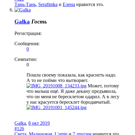
Тань-Тань
,
Serafimka
и
Елена
нравится это.
Galka
Гость
Регистрация:
Сообщения:
0
Симпатии:
0
Пошла своему показала, как краснеть надо.
А то не пойми что вытворяет.
Может, потому
что малыш ещё. Я даже декану предъявила,
что он меня не бересклетом одарил. А в лесу
у нас красуется бересклет бородавчатый.
Galka
,
8 окт 2019
#126
Света
,
Малиновая
,
L'amie
и
7 другим
нравится это.