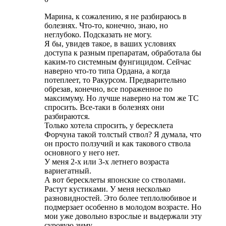
Марина, к сожалению, я не разбираюсь в
болезнях. Что-то, конечно, знаю, но
неглубоко. Подсказать не могу.
Я бы, увидев такое, в ваших условиях
доступа к разным препаратам, обработала бы
каким-то системным фунгицидом. Сейчас
наверно что-то типа Ордана, а когда
потеплеет, то Ракурсом. Предварительно
обрезав, конечно, все пораженное по
максимуму. Но лучше наверно на том же ТС
спросить. Все-таки в болезнях они
разбираются.
Только хотела спросить, у бересклета
Форчуна такой толстый ствол? Я думала, что
он просто ползучий и как такового ствола
основного у него нет.
У меня 2-х или 3-х летнего возраста
вариегатный.
А вот бересклеты японские со стволами.
Растут кустиками. У меня несколько
разновидностей. Это более теплолюбивое и
подмерзает особенно в молодом возрасте. Но
мои уже довольно взрослые и выдержали эту
суровую зиму.