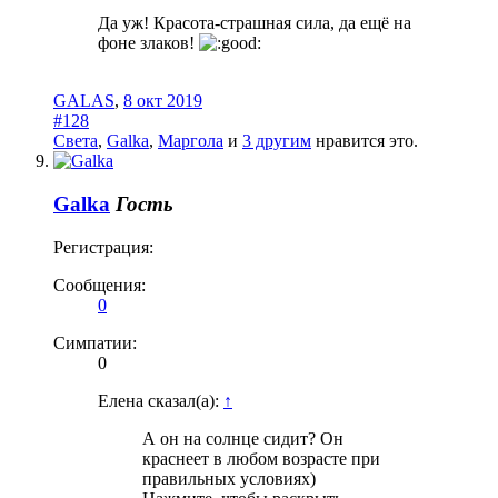
Да уж! Красота-страшная сила, да ещё на
фоне злаков!
GALAS
,
8 окт 2019
#128
Света
,
Galka
,
Маргола
и
3 другим
нравится это.
Galka
Гость
Регистрация:
Сообщения:
0
Симпатии:
0
Елена сказал(а):
↑
А он на солнце сидит? Он
краснеет в любом возрасте при
правильных условиях)