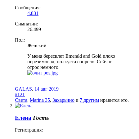
Сообщения:
4.831
Симпатии:
26.499
Пол:
Женский
У меня бересклет Emerald and Gold плохо
перезимовал, полкуста сопрело. Сейчас
отрос немного.
GALAS
,
14 авг 2019
#121
Света
,
Marina 35
,
Захарьино
и
7 другим
нравится это.
Елена
Гость
Регистрация: