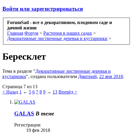
Войти или зарегистрироваться
ForumSad - все о декоративном, плодовом саде и
дачной жизни
Главная
Форум
>
Растения в наших садах
>
Декоративные лиственные деревья и кустарники
>
Бересклет
Тема в разделе "
Декоративные лиственные деревья и
кустарники
", создана пользователем
Дмитрий
,
22 янв 2018
.
Страница 7 из 13
< Назад
1
←
5
6
7
8
9
→
13
Вперёд >
GALAS
В теме
Регистрация:
19 фев 2018