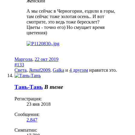
Женский
А мы сейчас в Черногории, ездили в горы,
там сейчас тоже золотая осень.. И вот
смотрите, это ведь тоже бересклет?
Цветы - точно его) Но смущает время
цветения)
Маргола
,
22 окт 2019
#133
Света
,
Jkmuf2009
,
Galka
и
4 другим
нравится это.
Тань-Тань
В теме
Регистрация:
23 янв 2018
Сообщения:
2.847
Симпатии: