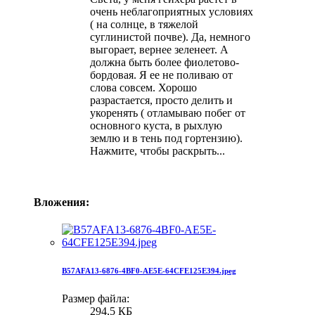
очень неблагоприятных условиях
( на солнце, в тяжелой
суглинистой почве). Да, немного
выгорает, вернее зеленеет. А
должна быть более фиолетово-
бордовая. Я ее не поливаю от
слова совсем. Хорошо
разрастается, просто делить и
укоренять ( отламываю побег от
основного куста, в рыхлую
землю и в тень под гортензию).
Нажмите, чтобы раскрыть...
Вложения:
B57AFA13-6876-4BF0-AE5E-64CFE125E394.jpeg
Размер файла:
294,5 КБ