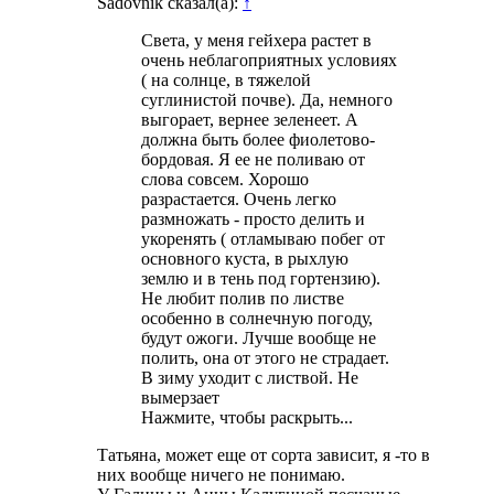
Sadovnik сказал(а):
↑
Света, у меня гейхера растет в
очень неблагоприятных условиях
( на солнце, в тяжелой
суглинистой почве). Да, немного
выгорает, вернее зеленеет. А
должна быть более фиолетово-
бордовая. Я ее не поливаю от
слова совсем. Хорошо
разрастается. Очень легко
размножать - просто делить и
укоренять ( отламываю побег от
основного куста, в рыхлую
землю и в тень под гортензию).
Не любит полив по листве
особенно в солнечную погоду,
будут ожоги. Лучше вообще не
полить, она от этого не страдает.
В зиму уходит с листвой. Не
вымерзает
Нажмите, чтобы раскрыть...
Татьяна, может еще от сорта зависит, я -то в
них вообще ничего не понимаю.