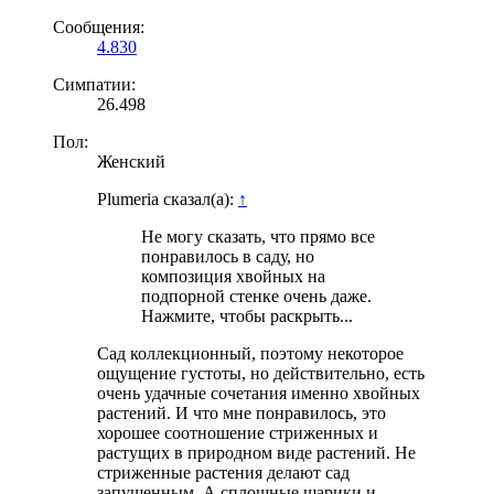
Сообщения:
4.830
Симпатии:
26.498
Пол:
Женский
Plumeria сказал(а):
↑
Не могу сказать, что прямо все
понравилось в саду, но
композиция хвойных на
подпорной стенке очень даже.
Нажмите, чтобы раскрыть...
Сад коллекционный, поэтому некоторое
ощущение густоты, но действительно, есть
очень удачные сочетания именно хвойных
растений. И что мне понравилось, это
хорошее соотношение стриженных и
растущих в природном виде растений. Не
стриженные растения делают сад
запущенным. А сплошные шарики и