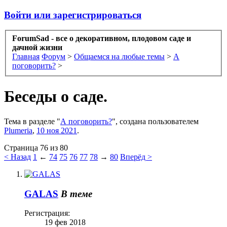
Войти или зарегистрироваться
ForumSad - все о декоративном, плодовом саде и
дачной жизни
Главная
Форум
>
Общаемся на любые темы
>
А
поговорить?
>
Беседы о саде.
Тема в разделе "
А поговорить?
", создана пользователем
Plumeria
,
10 ноя 2021
.
Страница 76 из 80
< Назад
1
←
74
75
76
77
78
→
80
Вперёд >
GALAS
В теме
Регистрация:
19 фев 2018