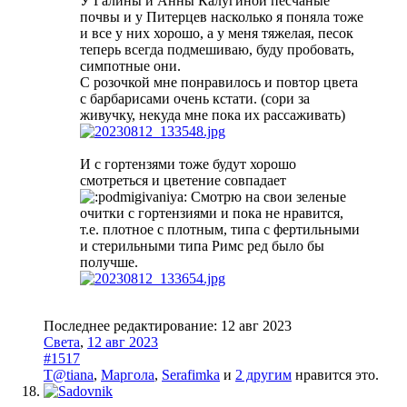
У Галины и Анны Калугиной песчаные
почвы и у Питерцев насколько я поняла тоже
и все у них хорошо, а у меня тяжелая, песок
теперь всегда подмешиваю, буду пробовать,
симпотные они.
С розочкой мне понравилось и повтор цвета
с барбарисами очень кстати. (сори за
живучку, некуда мне пока их рассаживать)
И с гортензями тоже будут хорошо
смотреться и цветение совпадает
Смотрю на свои зеленые
очитки с гортензиями и пока не нравится,
т.е. плотное с плотным, типа с фертильными
и стерильными типа Римс ред было бы
получше.
Последнее редактирование:
12 авг 2023
Света
,
12 авг 2023
#1517
T@tiana
,
Маргола
,
Serafimka
и
2 другим
нравится это.