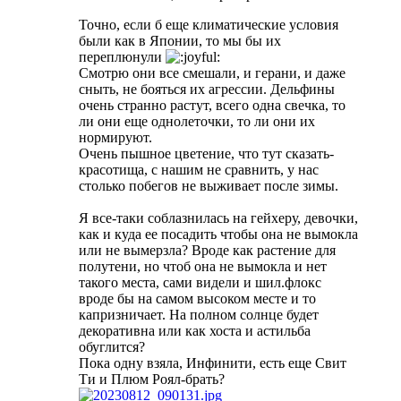
Точно, если б еще климатические условия
были как в Японии, то мы бы их
переплюнули
Смотрю они все смешали, и герани, и даже
сныть, не бояться их агрессии. Дельфины
очень странно растут, всего одна свечка, то
ли они еще однолеточки, то ли они их
нормируют.
Очень пышное цветение, что тут сказать-
красотища, с нашим не сравнить, у нас
столько побегов не выживает после зимы.
Я все-таки соблазнилась на гейхеру, девочки,
как и куда ее посадить чтобы она не вымокла
или не вымерзла? Вроде как растение для
полутени, но чтоб она не вымокла и нет
такого места, сами видели и шил.флокс
вроде бы на самом высоком месте и то
капризничает. На полном солнце будет
декоративна или как хоста и астильба
обуглится?
Пока одну взяла, Инфинити, есть еще Свит
Ти и Плюм Роял-брать?