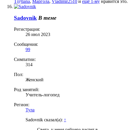
T@tiana
,
Маргола
,
Vladimir2510
и
ещё 1-му
нравится это.
Sadovnik
В теме
Регистрация:
26 июл 2023
Сообщения:
99
Симпатии:
314
Пол:
Женский
Род занятий:
Учитель-логопед
Регион:
Тула
Sadovnik сказал(а):
↑
Света, у меня гейхера растет в