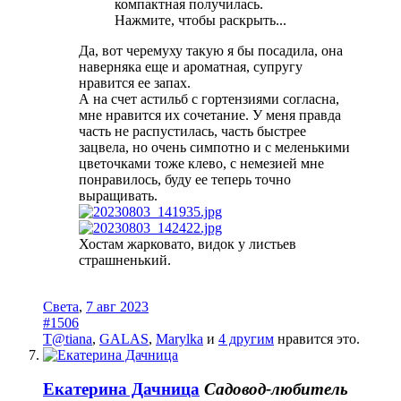
компактная получилась.
Нажмите, чтобы раскрыть...
Да, вот черемуху такую я бы посадила, она
наверняка еще и ароматная, супругу
нравится ее запах.
А на счет астильб с гортензиями согласна,
мне нравится их сочетание. У меня правда
часть не распустилась, часть быстрее
зацвела, но очень симпотно и с меленькими
цветочками тоже клево, с немезией мне
понравилось, буду ее теперь точно
выращивать.
Хостам жарковато, видок у листьев
страшненький.
Света
,
7 авг 2023
#1506
T@tiana
,
GALAS
,
Marylka
и
4 другим
нравится это.
Екатерина Дачница
Садовод-любитель