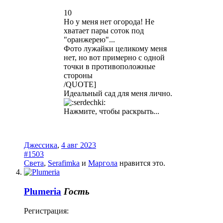
10
Но у меня нет огорода! Не
хватает пары соток под
"оранжерею"...
Фото лужайки целикому меня
нет, но вот примерно с одной
точки в противоположные
стороны
/QUOTE]
Идеальный сад для меня лично.
Нажмите, чтобы раскрыть...
Джессика
,
4 авг 2023
#1503
Света
,
Serafimka
и
Маргола
нравится это.
Plumeria
Гость
Регистрация: