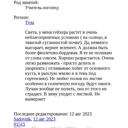
Род занятий:
Учитель-логопед
Регион:
Тула
Света, у меня гейхера растет в очень
неблагоприятных условиях ( на солнце, в
тяжелой суглинистой почве). Да, немного
выгорает, вернее зеленеет. А должна быть
более фиолетово-бордовая. Я ее не поливаю
от слова совсем. Хорошо разрастается. Очень
легко размножать - просто делить и
укоренять ( отламываю побег от основного
куста, в рыхлую землю и в тень под
гортензию). Не любит полив по листве
особенно в солнечную погоду, будут ожоги.
Лучше вообще не полить, она от этого не
страдает. В зиму уходит с листвой. Не
вымерзает
Последнее редактирование:
12 авг 2023
Sadovnik
,
12 авг 2023
#1515