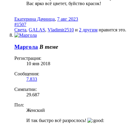
Вас ярко всё цветет, буйство красок!
Екатерина Дачница
,
7 авг 2023
#1507
Света
,
GALAS
,
Vladimir2510
и
2 другим
нравится это.
Маргола
В теме
Регистрация:
10 янв 2018
Сообщения:
7.833
Симпатии:
29.687
Пол:
Женский
И так быстро всё разрослось!