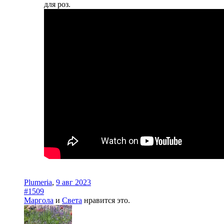
для роз.
Plumeria
,
9 авг 2023
#1509
Маргола
и
Света
нравится это.