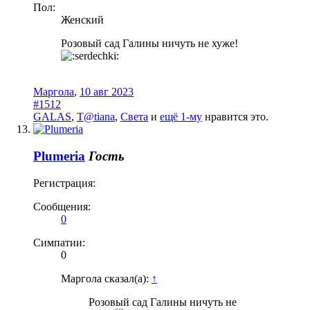
Пол:
Женский
Розовый сад Галины ничуть не хуже!
Маргола
,
10 авг 2023
#1512
GALAS
,
T@tiana
,
Света
и
ещё 1-му
нравится это.
Plumeria
Гость
Регистрация:
Сообщения:
0
Симпатии:
0
Маргола сказал(а):
↑
Розовый сад Галины ничуть не