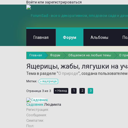
Войти или зарегистрироваться
Главная
Форум
Альбомы
По
Главная
Форум
Общаемся на любые темы
О пр
Ящерицы, жабы, лягушки на уч
Тема в разделе "
О природе
", создана пользователе
Метки:
ящерица
< Назад
1
2
3
Страница 3 из 3
Садовник
Людмила
Регистрация:
Сообщения:
Симпатии:
Пол: