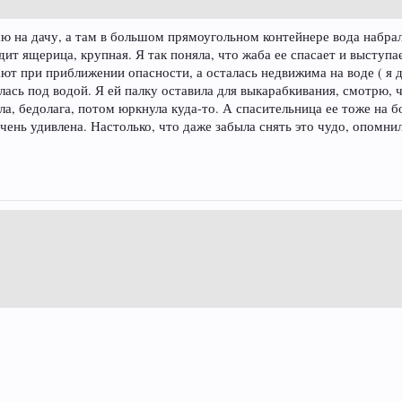
ю на дачу, а там в большом прямоугольном контейнере вода набра
идит ящерица, крупная. Я так поняла, что жаба ее спасает и выступа
ют при приближении опасности, а осталась недвижима на воде ( я д
ась под водой. Я ей палку оставила для выкарабкивания, смотрю, ч
ла, бедолага, потом юркнула куда-то. А спасительница ее тоже на б
чень удивлена. Настолько, что даже забыла снять это чудо, опомнила