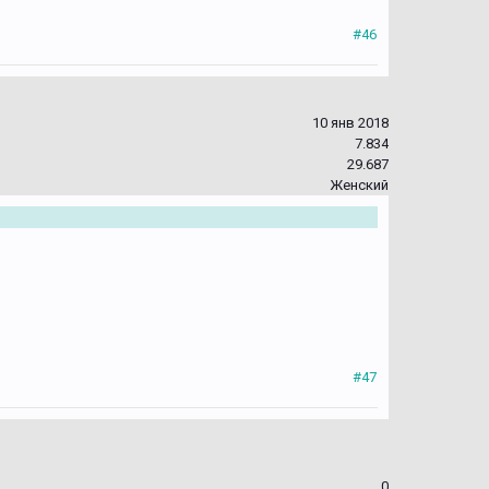
#46
10 янв 2018
7.834
29.687
Женский
#47
0