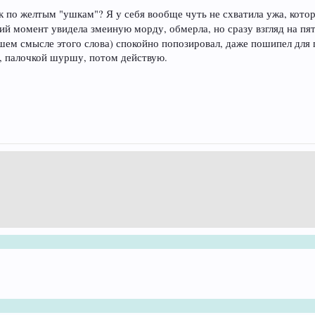
жик по желтым "ушкам"? Я у себя вообще чуть не схватила ужа, кот
й момент увидела змеиную морду, обмерла, но сразу взгляд на пя
ем смысле этого слова) спокойно попозировал, даже пошипел для п
я, палочкой шуршу, потом действую.