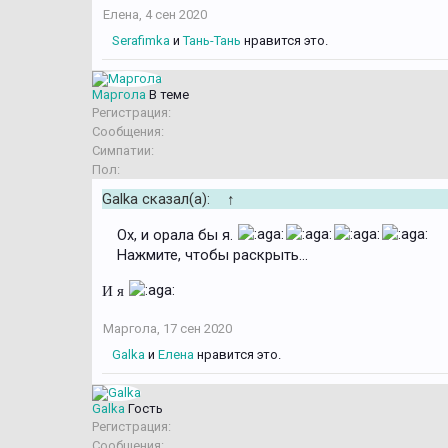
Елена
,
4 сен 2020
Serafimka
и
Тань-Тань
нравится это.
Маргола
В теме
Регистрация:
Сообщения:
Симпатии:
Пол:
Galka сказал(а):
↑
Ох, и орала бы я.
Нажмите, чтобы раскрыть...
И я
Маргола
,
17 сен 2020
Galka
и
Елена
нравится это.
Galka
Гость
Регистрация:
Сообщения: