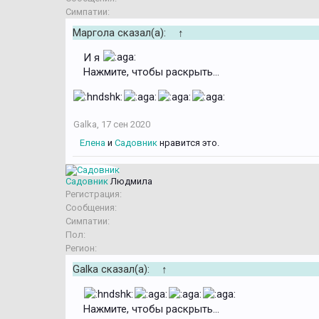
Симпатии:
Маргола сказал(а):
↑
И я
Нажмите, чтобы раскрыть...
Galka
,
17 сен 2020
Елена
и
Садовник
нравится это.
Садовник
Людмила
Регистрация:
Сообщения:
Симпатии:
Пол:
Регион:
Galka сказал(а):
↑
Нажмите, чтобы раскрыть...