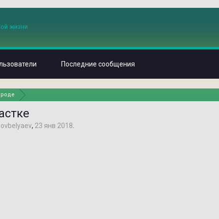
льзователи
Последние сообщения
ироде
астке
м
ovbelyaev
,
23 янв 2018
.