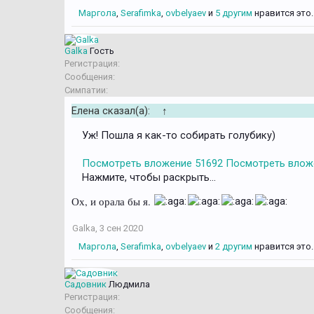
Маргола
,
Serafimka
,
ovbelyaev
и
5 другим
нравится это.
Galka
Гость
Регистрация:
Сообщения:
Симпатии:
Елена сказал(а):
↑
Уж! Пошла я как-то собирать голубику)
Посмотреть вложение 51692
Посмотреть влож
Нажмите, чтобы раскрыть...
Ох, и орала бы я.
Galka
,
3 сен 2020
Маргола
,
Serafimka
,
ovbelyaev
и
2 другим
нравится это.
Садовник
Людмила
Регистрация:
Сообщения: