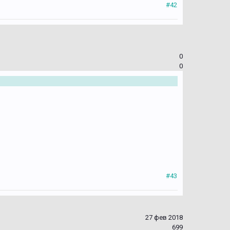
#42
0
0
#43
27 фев 2018
699