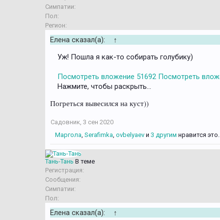
Симпатии:
Пол:
Регион:
Елена сказал(а):
↑
Уж! Пошла я как-то собирать голубику)
Посмотреть вложение 51692
Посмотреть влож
Нажмите, чтобы раскрыть...
Погреться вывесился на куст))
Садовник
,
3 сен 2020
Маргола
,
Serafimka
,
ovbelyaev
и
3 другим
нравится это.
Тань-Тань
В теме
Регистрация:
Сообщения:
Симпатии:
Пол:
Елена сказал(а):
↑