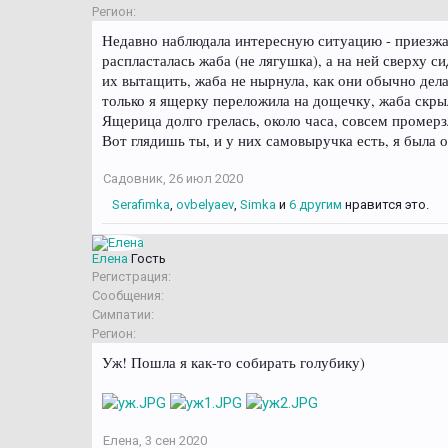
Регион:
Недавно наблюдала интересную ситуацию - приезжа
распласталась жаба (не лягушка), а на ней сверху с
их вытащить, жаба не нырнула, как они обычно дела
только я ящерку переложила на дощечку, жаба скрыл
Ящерица долго грелась, около часа, совсем промерз
Вот глядишь ты, и у них самовыручка есть, я была о
Садовник
,
26 июл 2020
Serafimka
,
ovbelyaev
,
Simka
и
6 другим
нравится это.
Елена
Гость
Регистрация:
Сообщения:
Симпатии:
Регион:
Уж! Пошла я как-то собирать голубику)
Елена
,
3 сен 2020