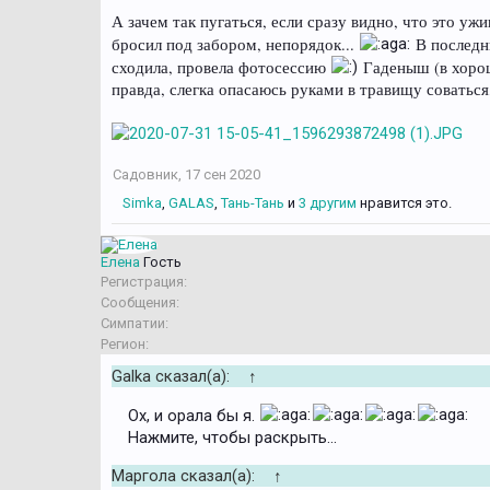
А зачем так пугаться, если сразу видно, что это у
бросил под забором, непорядок...
В последни
сходила, провела фотосессию
Гаденыш (в хорош
правда, слегка опасаюсь руками в травищу соватьс
Садовник
,
17 сен 2020
Simka
,
GALAS
,
Тань-Тань
и
3 другим
нравится это.
Елена
Гость
Регистрация:
Сообщения:
Симпатии:
Регион:
Galka сказал(а):
↑
Ох, и орала бы я.
Нажмите, чтобы раскрыть...
Маргола сказал(а):
↑