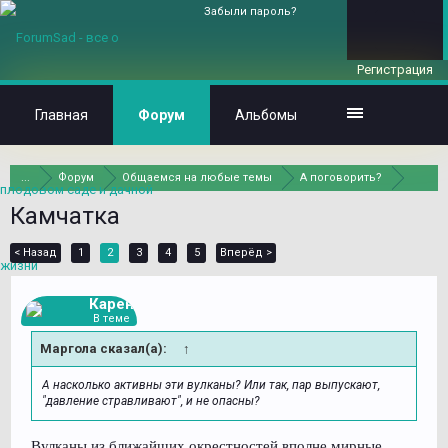
Забыли пароль?
Регистрация
Главная
Форум
Альбомы
...
Форум
Общаемся на любые темы
А поговорить?
Камчатка
< Назад
1
2
3
4
5
Вперёд >
Карен
В теме
Маргола сказал(а):
↑
А насколько активны эти вулканы? Или так, пар выпускают,
"давление стравливают", и не опасны?
Вулканы из ближайших окрестностей вполне мирные.