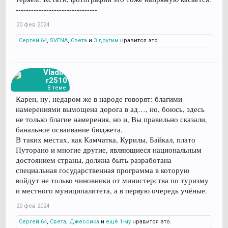
--------------------------------
20 фев 2024
Сергей 64
,
SVENA
,
Света
и
3 другим
нравится это.
Vladimi
r2510
В теме
Карен, ну, недаром же в народе говорят: благими
намерениями вымощена дорога в ад…, но, боюсь, здесь
не только благие намерения, но и, Вы правильно сказали,
банальное осваивание бюджета.
В таких местах, как Камчатка, Курилы, Байкал, плато
Путорано и многие другие, являющиеся национальным
достоянием страны, должна быть разработана
специальная государственная программа в которую
войдут не только чиновники от министерства по туризму
и местного муниципалитета, а в первую очередь учёные.
20 фев 2024
Сергей 64
,
Света
,
Джессика
и
ещё 1-му
нравится это.