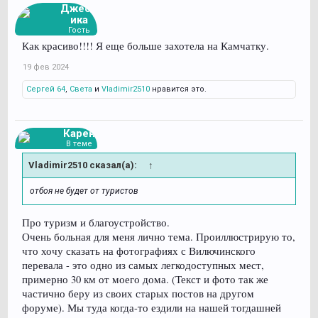
Джесс
ика
Гость
Как красиво!!!! Я еще больше захотела на Камчатку.
19 фев 2024
Сергей 64
,
Света
и
Vladimir2510
нравится это.
Карен
В теме
Vladimir2510 сказал(а):
↑
отбоя не будет от туристов
Про туризм и благоустройство.
Очень больная для меня лично тема. Проиллюстрирую то,
что хочу сказать на фотографиях с Вилючинского
перевала - это одно из самых легкодоступных мест,
примерно 30 км от моего дома. (Текст и фото так же
частично беру из своих старых постов на другом
форуме). Мы туда когда-то ездили на нашей тогдашней