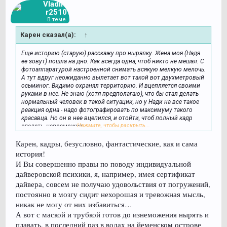
Vladimi
r2510
В теме
Карен сказал(а):
↑
Еще историю (старую) расскажу про нырялку. Жена моя (Надя
ее зовут) пошла на дно. Как всегда одна, чтоб никто не мешал. С
фотоаппаратурой настроенной снимать всякую мелкую мелочь.
А тут вдруг неожиданно вылетает вот такой вот двухметровый
осьминог. Видимо охранял территорию. И вцепляется своими
руками в нее. Не знаю (хотя предполагаю), что бы стал делать
нормальный человек в такой ситуации, но у Нади на все такое
реакция одна - надо фотографировать по максимуму такого
красавца. Но он в нее вцепился, и отойти, чтоб полный кадр
Нажмите, чтобы раскрыть...
сделать, невозможно.
Посмотреть вложение 71465
Карен, кадры, безусловно, фантастические, как и сама
В итоге имеем вот такие кадры - это он обвил руками Надю и
держит, соответственно сфотографировать она может только
история!
его башку с глазом, которая болтается прямо у Нади перед
И Вы совершенно правы по поводу индивидуальной
носом, так что отвести фотоаппарат в сторону для лучшего
дайверовской психики, я, например, имея сертификат
ракурса никак. Вот эта фотография. В итоге круто получилось,
дайвера, совсем не получаю удовольствия от погружений,
мало у кого такие фото есть.
Посмотреть вложение 71464
постоянно в мозгу сидит нехорошая и тревожная мысль,
никак не могу от них избавиться…
Затем зверюга поняла, что неопреновый костюм дайвера не
А вот с маской и трубкой готов до изнеможения нырять и
вкусный, дайвер не рядовой и его обычными фокусами не
плавать, в последний раз в водах на йеменском острове
отпугнешь. Стал он выворачивать присоски, типа смотри какой