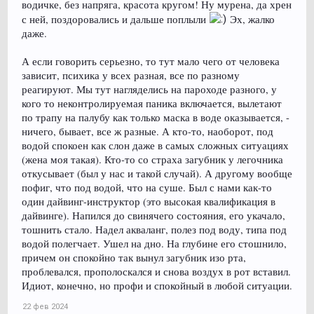
водичке, без напряга, красота кругом! Ну мурена, да хрен
с ней, поздоровались и дальше поплыли
Эх, жалко
даже.
А если говорить серьезно, то тут мало чего от человека
зависит, психика у всех разная, все по разному
реагируют. Мы тут нагляделись на пароходе разного, у
кого то неконтролируемая паника включается, вылетают
по трапу на палубу как только маска в воде оказывается, -
ничего, бывает, все ж разные. А кто-то, наоборот, под
водой спокоен как слон даже в самых сложных ситуациях
(жена моя такая). Кто-то со страха загубник у легочника
откусывает (был у нас и такой случай). А другому вообще
пофиг, что под водой, что на суше. Был с нами как-то
один дайвинг-инструктор (это высокая квалификация в
дайвинге). Напился до свинячего состояния, его укачало,
тошнить стало. Надел акваланг, полез под воду, типа под
водой полегчает. Ушел на дно. На глубине его стошнило,
причем он спокойно так вынул загубник изо рта,
проблевался, прополоскался и снова воздух в рот вставил.
Идиот, конечно, но профи и спокойный в любой ситуации.
22 фев 2024