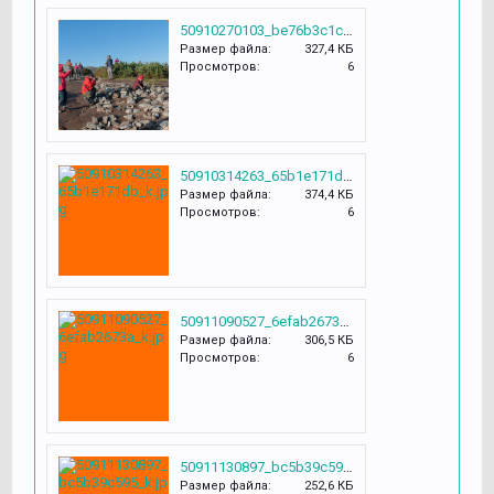
50910270103_be76b3c1c3_k.jpg
Размер файла:
327,4 КБ
Просмотров:
6
50910314263_65b1e171db_k.jpg
Размер файла:
374,4 КБ
Просмотров:
6
50911090527_6efab2673a_k.jpg
Размер файла:
306,5 КБ
Просмотров:
6
50911130897_bc5b39c595_k.jpg
Размер файла:
252,6 КБ