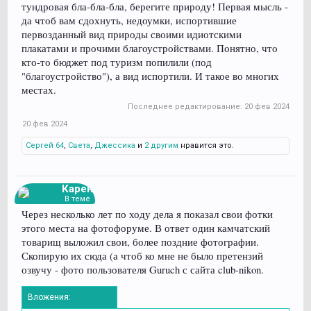
тундровая бла-бла-бла, берегите природу! Первая мысль -
да чтоб вам сдохнуть, недоумки, испортившие
первозданный вид природы своими идиотскими
плакатами и прочими благоустройствами. Понятно, что
кто-то бюджет под туризм попилили (под
"благоустройство"), а вид испортили. И такое во многих
местах.
Последнее редактирование:
20 фев 2024
20 фев 2024
Сергей 64
,
Света
,
Джессика
и
2 другим
нравится это.
Карен
В теме
Через несколько лет по ходу дела я показал свои фотки
этого места на фотофоруме. В ответ один камчатский
товарищ выложил свои, более поздние фотографии.
Скопирую их сюда (а чтоб ко мне не было претензий
озвучу - фото пользователя Guruch с сайта club-nikon.
Вложения: