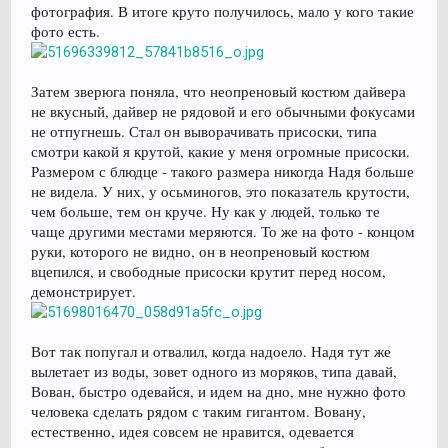
фотография. В итоге круто получилось, мало у кого такие
фото есть.
Затем зверюга поняла, что неопреновый костюм дайвера
не вкусный, дайвер не рядовой и его обычными фокусами
не отпугнешь. Стал он выворачивать присоски, типа
смотри какой я крутой, какие у меня огромные присоски.
Размером с блюдце - такого размера никогда Надя больше
не видела. У них, у осьминогов, это показатель крутости,
чем больше, тем он круче. Ну как у людей, только те
чаще другими местами меряются. То же на фото - концом
руки, которого не видно, он в неопреновый костюм
вцепился, и свободные присоски крутит перед носом,
демонстрирует.
Вот так попугал и отвалил, когда надоело. Надя тут же
вылетает из воды, зовет одного из моряков, типа давай,
Вован, быстро одевайся, и идем на дно, мне нужно фото
человека сделать рядом с таким гигантом. Вовану,
естественно, идея совсем не нравится, одевается