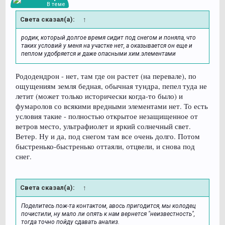
В теме
Света сказал(а):
↑
родик, который долгое время сидит под снегом и поняла, что
таких условий у меня на участке нет, а оказывается он еще и
пеплом удобряется и даже опасными хим.элементами
Рододендрон - нет, там где он растет (на перевале), по
ощущениям земля бедная, обычная тундра, пепел туда не
летит (может только исторически когда-то было) и
фумаролов со всякими вредными элементами нет. То есть
условия такие - полностью открытое незащищенное от
ветров место, ультрафиолет и яркий солнечный свет.
Ветер. Ну и да, под снегом там все очень долго. Потом
быстренько-быстренько оттаяли, отцвели, и снова под
снег.
Света сказал(а):
↑
Поделитесь пож-та контактом, авось пригодится, мы колодец
почистили, ну мало ли опять к нам вернется "неизвестность",
тогда точно пойду сдавать анализ.