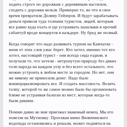
ходить строго по дорожкам с деревянным настилом,
сходить с дорожки нельзя. Примерно то, во что в свое
время превратили Долину Гейзеров. И будут зарабатывать
деньги привозя туда толпами туристов, людей, которым
все равно куда ехать и где устраивать шашлыки и прочий
сабантуй вроде концертов в кальдере. Ну бред же полный.
Когда говорят что надо развивать туризм на Камчатке -
меня от этих слов ужас берет. Кто хотел, именно тот кто
хотел, настоящий турист - они всегда сюда ездили, и
получали то, что хотели - нетронутую природу без диких
толп народа на каждом углу и без всего остального, что
можно устроить в любом месте за городом. Но нет, они
же никому не приносили денег. Надо было
коммерциализировать все. И создать массовость. Возить
толпу, которой то же самое можно было бы организовать
ближе не устраивая балаган из мест, которые когда-то
были дикими.
Помню давно ко мне приезжал знакомый немец. Мы его
повезли на Мутновку. Проезжая мимо Вилючинского
водопада остановились и решали, может подняться на