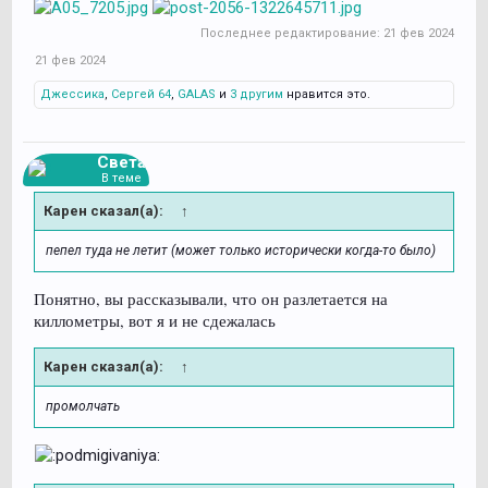
Последнее редактирование:
21 фев 2024
21 фев 2024
Джессика
,
Сергей 64
,
GALAS
и
3 другим
нравится это.
Света
В теме
Карен сказал(а):
↑
пепел туда не летит (может только исторически когда-то было)
Понятно, вы рассказывали, что он разлетается на
киллометры, вот я и не сдежалась
Карен сказал(а):
↑
промолчать