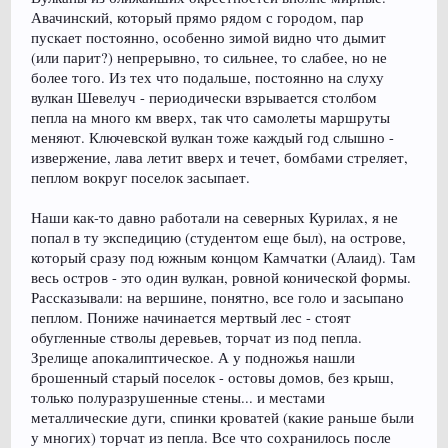
Авачинский, который прямо рядом с городом, пар
пускает постоянно, особенно зимой видно что дымит
(или парит?) непрерывно, то сильнее, то слабее, но не
более того. Из тех что подальше, постоянно на слуху
вулкан Шевелуч - периодически взрывается столбом
пепла на много км вверх, так что самолеты маршруты
меняют. Ключевской вулкан тоже каждый год слышно -
извержение, лава летит вверх и течет, бомбами стреляет,
пеплом вокруг поселок засыпает.
Наши как-то давно работали на северных Курилах, я не
попал в ту экспедицию (студентом еще был), на острове,
который сразу под южным концом Камчатки (Алаид). Там
весь остров - это один вулкан, ровной конической формы.
Рассказывали: на вершине, понятно, все голо и засыпано
пеплом. Пониже начинается мертвый лес - стоят
обугленные стволы деревьев, торчат из под пепла.
Зрелище апокалиптическое. А у подножья нашли
брошенный старый поселок - остовы домов, без крыш,
только полуразрушенные стены... и местами
металлические дуги, спинки кроватей (какие раньше были
у многих) торчат из пепла. Все что сохранилось после