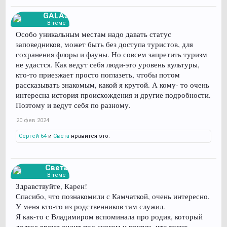
GALAS
В теме
Особо уникальным местам надо давать статус
заповедников, может быть без доступа туристов, для
сохранения флоры и фауны. Но совсем запретить туризм
не удастся. Как ведут себя люди-это уровень культуры,
кто-то приезжает просто поглазеть, чтобы потом
рассказывать знакомым, какой я крутой. А кому- то очень
интересна история происхождения и другие подробности.
Поэтому и ведут себя по разному.
20 фев 2024
Сергей 64
и
Света
нравится это.
Света
В теме
Здравствуйте, Карен!
Спасибо, что познакомили с Камчаткой, очень интересно.
У меня кто-то из родственников там служил.
Я как-то с Владимиром вспоминала про родик, который
долгое время сидит под снегом и поняла, что таких