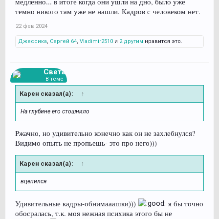
медленно... в итоге когда они ушли на дно, было уже
темно никого там уже не нашли. Кадров с человеком нет.
22 фев 2024
Джессика
,
Сергей 64
,
Vladimir2510
и
2 другим
нравится это.
Света
В теме
Карен сказал(а):
↑
На глубине его стошнило
Ржачно, но удивительно конечно как он не захлебнулся?
Видимо опыть не пропьешь- это про него)))
Карен сказал(а):
↑
вцепился
Удивительные кадры-обнимааашки)))
я бы точно
обосралась, т.к. моя нежная психика этого бы не