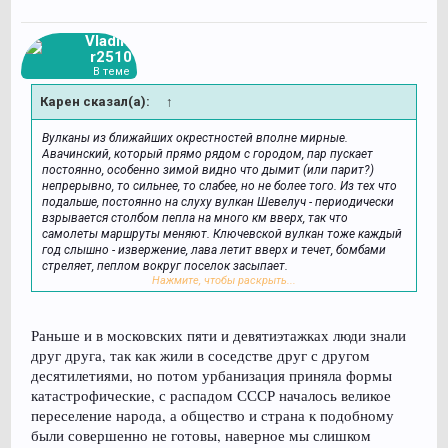
Vladimi
r2510
В теме
Карен сказал(а):
↑
Вулканы из ближайших окрестностей вполне мирные.
Авачинский, который прямо рядом с городом, пар пускает
постоянно, особенно зимой видно что дымит (или парит?)
непрерывно, то сильнее, то слабее, но не более того. Из тех что
подальше, постоянно на слуху вулкан Шевелуч - периодически
взрывается столбом пепла на много км вверх, так что
самолеты маршруты меняют. Ключевской вулкан тоже каждый
год слышно - извержение, лава летит вверх и течет, бомбами
стреляет, пеплом вокруг поселок засыпает.
Нажмите, чтобы раскрыть...
Наши как-то давно работали на северных Курилах, я не попал в
ту экспедицию (студентом еще был), на острове, который сразу
под южным концом Камчатки (Алаид). Там весь остров - это
Раньше и в московских пяти и девятиэтажках люди знали
один вулкан, ровной конической формы. Рассказывали: на
друг друга, так как жили в соседстве друг с другом
вершине, понятно, все голо и засыпано пеплом. Пониже
десятилетиями, но потом урбанизация приняла формы
начинается мертвый лес - стоят обугленные стволы деревьев,
катастрофические, с распадом СССР началось великое
торчат из под пепла. Зрелище апокалиптическое. А у подножья
нашли брошенный старый поселок - остовы домов, без крыш,
переселение народа, а общество и страна к подобному
только полуразрушенные стены... и местами металлические
были совершенно не готовы, наверное мы слишком
дуги, спинки кроватей (какие раньше были у многих) торчат из