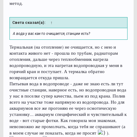
метод.
Света сказал(а):
↑
А вода у вас как-то очищается, станции есть?
Термальная (на отопление) не очищается, но с нею и
контакта живого нет - прошла по трубам, радиаторам
отопления, дальше через теплообменник нагрела
водопроводную, и эта нагретая водопроводная у меня в
горячий кран и поступает. А термалка обратно
возвращается откуда пришла.
Питьевая вода в водопроводе - даже не знаю есть ли тут
очистные станции, наверное есть, но водопроводная вода
у нас в поселке супер качества, пьем из под крана. Полив
всего на участке тоже напрямую из водопровода. Но для
аквариумов все же прогоняю ее через осмотическую
установку... аквариум специфический и чувствительный к
воде - вот старые фотки. Как говорила моя знакомая,
невозможно же промолчать, когда тебя не спрашивают (а
в моем случае не показать, когда не просят
).