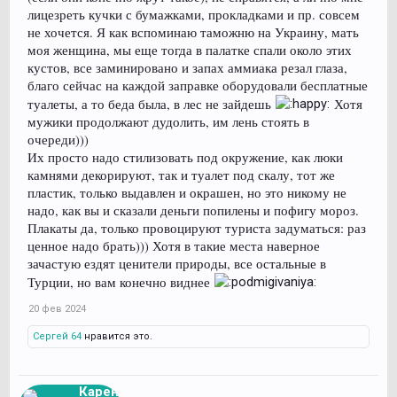
лицезреть кучки с бумажками, прокладками и пр. совсем
не хочется. Я как вспоминаю таможню на Украину, мать
моя женщина, мы еще тогда в палатке спали около этих
кустов, все заминировано и запах аммиака резал глаза,
благо сейчас на каждой заправке оборудовали бесплатные
туалеты, а то беда была, в лес не зайдешь
Хотя
мужики продолжают дудолить, им лень стоять в
очереди)))
Их просто надо стилизовать под окружение, как люки
камнями декорируют, так и туалет под скалу, тот же
пластик, только выдавлен и окрашен, но это никому не
надо, как вы и сказали деньги попилены и пофигу мороз.
Плакаты да, только провоцируют туриста задуматься: раз
ценное надо брать))) Хотя в такие места наверное
зачастую ездят ценители природы, все остальные в
Турции, но вам конечно виднее
20 фев 2024
Сергей 64
нравится это.
Карен