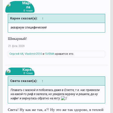
Марго
ла
В теме
Карен сказал(а):
↑
аквариум специфический
Шикарный!
21 фев 2024
Сергей 64
,
Vladimir2510
и
SVENA
нравится это.
Карен
В теме
Света сказал(а):
↑
Плавать с маской я побоялась даже в Египте, т.е. нас привезли
на какой-то риф я залезла, но увидела мурену и решила, да ну
нафиг и вернулась обратно на яхту
Света! Ну как же так, а?! Ну это же так здорово, в теплой