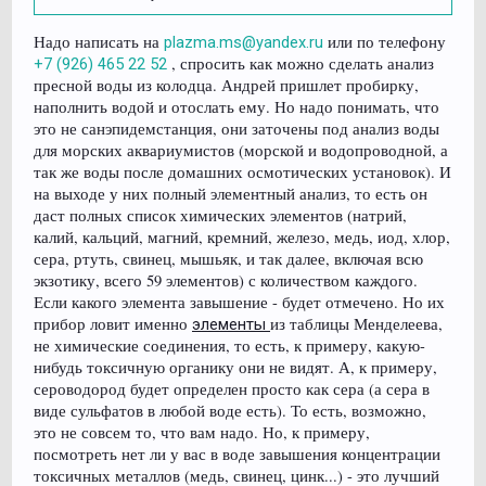
Надо написать на
или по телефону
plazma.ms@yandex.ru
, спросить как можно сделать анализ
+7 (926) 465 22 52
пресной воды из колодца. Андрей пришлет пробирку,
наполнить водой и отослать ему. Но надо понимать, что
это не санэпидемстанция, они заточены под анализ воды
для морских аквариумистов (морской и водопроводной, а
так же воды после домашних осмотических установок). И
на выходе у них полный элементный анализ, то есть он
даст полных список химических элементов (натрий,
калий, кальций, магний, кремний, железо, медь, иод, хлор,
сера, ртуть, свинец, мышьяк, и так далее, включая всю
экзотику, всего 59 элементов) с количеством каждого.
Если какого элемента завышение - будет отмечено. Но их
прибор ловит именно
из таблицы Менделеева,
элементы
не химические соединения, то есть, к примеру, какую-
нибудь токсичную органику они не видят. А, к примеру,
сероводород будет определен просто как сера (а сера в
виде сульфатов в любой воде есть). То есть, возможно,
это не совсем то, что вам надо. Но, к примеру,
посмотреть нет ли у вас в воде завышения концентрации
токсичных металлов (медь, свинец, цинк...) - это лучший