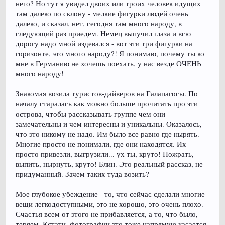
него? Но тут я увидел двоих или троих человек идущих
там далеко по склону - мелкие фигурки людей очень
далеко, и сказал, нет, сегодня там много народу, в
следующий раз приедем. Немец выпучил глаза и всю
дорогу надо мной издевался - вот эти три фигурки на
горизонте, это много народу?! Я понимаю, почему ты ко
мне в Германию не хочешь поехать, у нас везде ОЧЕНЬ
много народу!
Знакомая возила туристов-дайверов на Галапагосы. По
началу старалась как можно больше прочитать про эти
острова, чтобы рассказывать группе чем они
замечательны и чем интересны и уникальны. Оказалось,
что это никому не надо. Им было все равно где нырять.
Многие просто не понимали, где они находятся. Их
просто привезли, выгрузили... ух ты, круто! Пожрать,
выпить, нырнуть, круто! Блин. Это реальный рассказ, не
придуманный. Зачем таких туда возить?
Мое глубокое убеждение - то, что сейчас сделали многие
вещи легкодоступными, это не хорошо, это очень плохо.
Счастья всем от этого не прибавляется, а то, что было,
теряем. Кстати, фотографии это тоже напрямую касается.