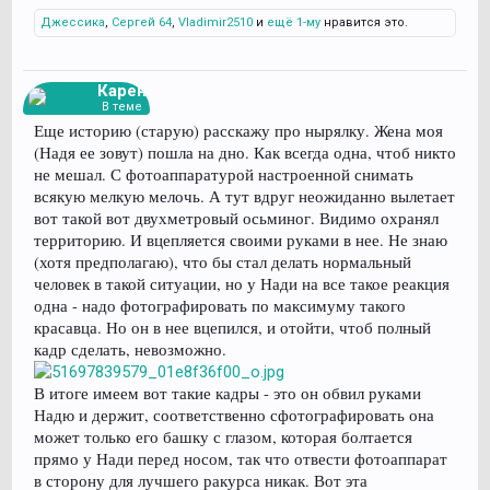
Джессика
,
Сергей 64
,
Vladimir2510
и
ещё 1-му
нравится это.
Карен
В теме
Еще историю (старую) расскажу про нырялку. Жена моя
(Надя ее зовут) пошла на дно. Как всегда одна, чтоб никто
не мешал. С фотоаппаратурой настроенной снимать
всякую мелкую мелочь. А тут вдруг неожиданно вылетает
вот такой вот двухметровый осьминог. Видимо охранял
территорию. И вцепляется своими руками в нее. Не знаю
(хотя предполагаю), что бы стал делать нормальный
человек в такой ситуации, но у Нади на все такое реакция
одна - надо фотографировать по максимуму такого
красавца. Но он в нее вцепился, и отойти, чтоб полный
кадр сделать, невозможно.
В итоге имеем вот такие кадры - это он обвил руками
Надю и держит, соответственно сфотографировать она
может только его башку с глазом, которая болтается
прямо у Нади перед носом, так что отвести фотоаппарат
в сторону для лучшего ракурса никак. Вот эта