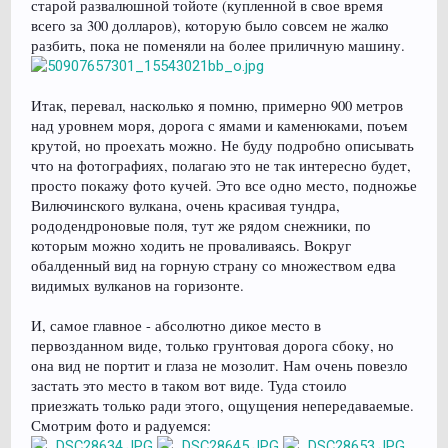
старой развалюшной тойоте (купленной в свое время
всего за 300 долларов), которую было совсем не жалко
разбить, пока не поменяли на более приличную машину.
Итак, перевал, насколько я помню, примерно 900 метров
над уровнем моря, дорога с ямами и каменюками, поъем
крутой, но проехать можно. Не буду подробно описывать
что на фотографиях, полагаю это не так интересно будет,
просто покажу фото кучей. Это все одно место, подножье
Вилючинского вулкана, очень красивая тундра,
рододендроновые поля, тут же рядом снежники, по
которым можно ходить не проваливаясь. Вокруг
обалденный вид на горную страну со множеством едва
видимых вулканов на горизонте.
И, самое главное - абсолютно дикое место в
первозданном виде, только грунтовая дорога сбоку, но
она вид не портит и глаза не мозолит. Нам очень повезло
застать это место в таком вот виде. Туда стоило
приезжать только ради этого, ощущения непередаваемые.
Смотрим фото и радуемся: