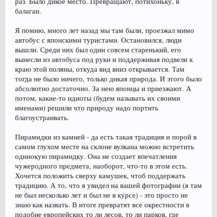
раз. Было дикое место. Превращают, потихоньку, в
балаган.
Я помню, много лет назад мы там были, проезжал мимо
автобус с японскими туристами. Остановился, люди
вышли. Среди них был один совсем старенький, его
вынесли из автобуса под руки и поддерживая подвели к
краю этой поляны, откуда вид вниз открывается. Там
тогда не было ничего, только дикая природа. И этого было
абсолютно достаточно. За нею японцы и приезжают. А
потом, какие-то идиоты (будем называть их своими
именами) решили что природу надо портить
благоустраивать.
Пирамидки из камней - да есть такая традиция и порой в
самом глухом месте на склоне вулкана можно встретить
одинокую пирамидку. Она не создает впечатления
чужеродного предмета, наоборот, что-то в этом есть.
Хочется положить сверху камушек, чтоб поддержать
традицию. А то, что я увидел на вашей фотографии (я там
не был несколько лет и был не в курсе) - это просто не
знаю как назвать. В итоге превратят все окрестности в
подобие европейских то ли лесов, то ли парков, где