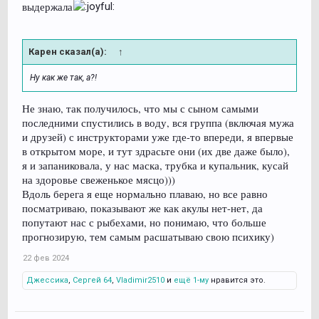
выдержала
Карен сказал(а):
↑
Ну как же так, а?!
Не знаю, так получилось, что мы с сыном самыми
последними спустились в воду, вся группа (включая мужа
и друзей) с инструкторами уже где-то впереди, я впервые
в открытом море, и тут здрасьте они (их две даже было),
я и запаниковала, у нас маска, трубка и купальник, кусай
на здоровье свеженькое мясцо)))
Вдоль берега я еще нормально плаваю, но все равно
посматриваю, показывают же как акулы нет-нет, да
попутают нас с рыбехами, но понимаю, что больше
прогнозирую, тем самым расшатываю свою психику)
22 фев 2024
Джессика
,
Сергей 64
,
Vladimir2510
и
ещё 1-му
нравится это.