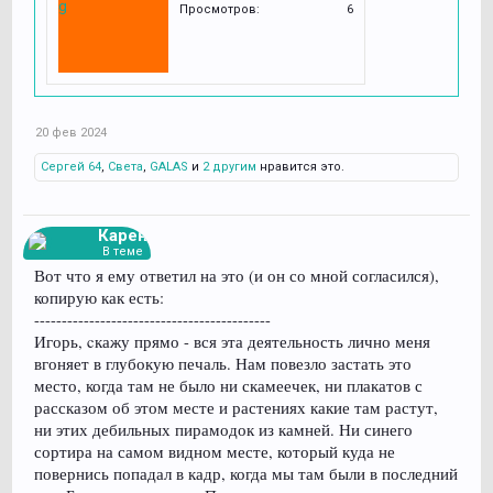
Просмотров:
6
20 фев 2024
Сергей 64
,
Света
,
GALAS
и
2 другим
нравится это.
Карен
В теме
Вот что я ему ответил на это (и он со мной согласился),
копирую как есть:
-------------------------------------------
Игорь, cкажу прямо - вся эта деятельность лично меня
вгоняет в глубокую печаль. Нам повезло застать это
место, когда там не было ни скамеечек, ни плакатов с
рассказом об этом месте и растениях какие там растут,
ни этих дебильных пирамодок из камней. Ни синего
сортира на самом видном месте, который куда не
повернись попадал в кадр, когда мы там были в последний