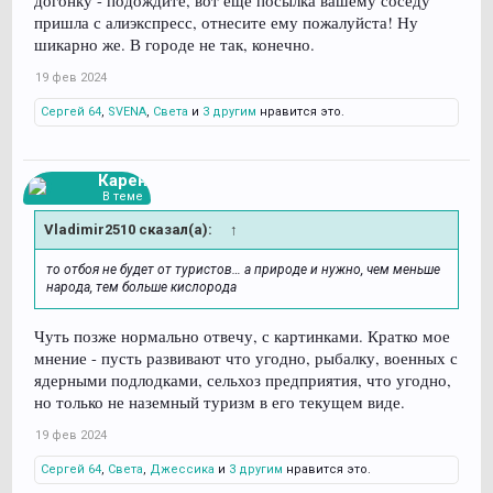
догонку - подождите, вот еще посылка вашему соседу
пришла с алиэкспресс, отнесите ему пожалуйста! Ну
шикарно же. В городе не так, конечно.
19 фев 2024
Сергей 64
,
SVENA
,
Света
и
3 другим
нравится это.
Карен
В теме
Vladimir2510 сказал(а):
↑
то отбоя не будет от туристов… а природе и нужно, чем меньше
народа, тем больше кислорода
Чуть позже нормально отвечу, с картинками. Кратко мое
мнение - пусть развивают что угодно, рыбалку, военных с
ядерными подлодками, сельхоз предприятия, что угодно,
но только не наземный туризм в его текущем виде.
19 фев 2024
Сергей 64
,
Света
,
Джессика
и
3 другим
нравится это.