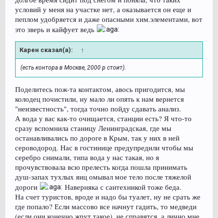
условий у меня на участке нет, а оказывается он еще и
пеплом удобряется и даже опасными хим.элементами, вот
это зверь и кайфует ведь
Карен сказал(а):
↑
(есть контора в Москве, 2000 р стоит).
Поделитесь пож-та контактом, авось пригодится, мы
колодец почистили, ну мало ли опять к нам вернется
"неизвестность", тогда точно пойду сдавать анализ.
А вода у вас как-то очищается, станции есть? Я что-то
сразу вспомнила станицу Ленинградская, где мы
останавливались по дороге в Крым, так у них в ней
сероводород. Нас в гостинице предупредили чтобы мы
серебро снимали, типа вода у нас такая, но я
прочувствовала всю прелесть когда пошла принимать
душ-запах тухлых яиц омывал мое тело после тяжелой
дороги
Наверняка с сантехникой тоже беда.
На счет туристов, вроде и надо бы туалет, ну не срать же
где попало? Если массово все начнут гадить, то медведи
(если они конечно жрут такое), не справятся, а лично мне