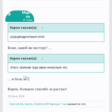
Марго
ла
В теме
Карен сказал(а):
↑
рододендроновые поля
Боже, какой же восторг! ...
Карен сказал(а):
↑
И вот, приехав туда через несколько лет,
... и боль
Карен, большое спасибо за рассказ!
20 фев 2024
Сергей 64
,
Света
,
Vladimir2510
и
ещё 1-му
нравится это.