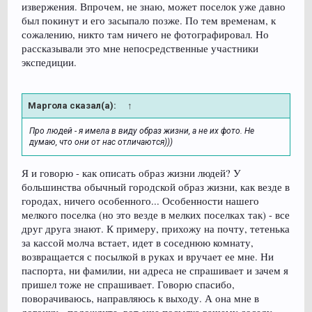
извержения. Впрочем, не знаю, может поселок уже давно
был покинут и его засыпало позже. По тем временам, к
сожалению, никто там ничего не фотографировал. Но
рассказывали это мне непосредственные участники
экспедиции.
Маргола сказал(а):
↑
Про людей - я имела в виду образ жизни, а не их фото. Не
думаю, что они от нас отличаются)))
Я и говорю - как описать образ жизни людей? У
большинства обычный городской образ жизни, как везде в
городах, ничего особенного... Особенности нашего
мелкого поселка (но это везде в мелких поселках так) - все
друг друга знают. К примеру, прихожу на почту, тетенька
за кассой молча встает, идет в соседнюю комнату,
возвращается с посылкой в руках и вручает ее мне. Ни
паспорта, ни фамилии, ни адреса не спрашивает и зачем я
пришел тоже не спрашивает. Говорю спасибо,
поворачиваюсь, направляюсь к выходу. А она мне в